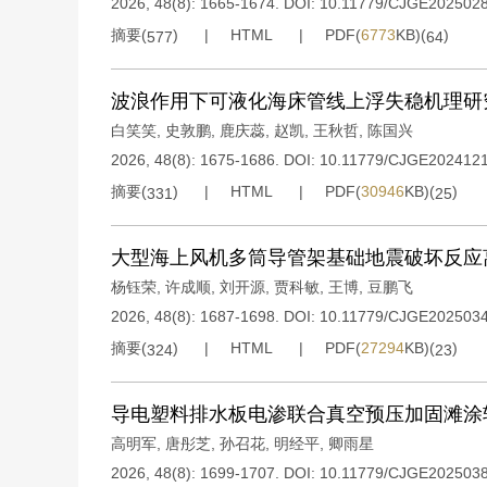
2026, 48(8): 1665-1674.
DOI:
10.11779/CJGE202502
摘要(
)
HTML
PDF(
6773
KB)(
)
577
64
波浪作用下可液化海床管线上浮失稳机理研
白笑笑
,
史敦鹏
,
鹿庆蕊
,
赵凯
,
王秋哲
,
陈国兴
2026, 48(8): 1675-1686.
DOI:
10.11779/CJGE202412
摘要(
)
HTML
PDF(
30946
KB)(
)
331
25
大型海上风机多筒导管架基础地震破坏反应
杨钰荣
,
许成顺
,
刘开源
,
贾科敏
,
王博
,
豆鹏飞
2026, 48(8): 1687-1698.
DOI:
10.11779/CJGE202503
摘要(
)
HTML
PDF(
27294
KB)(
)
324
23
导电塑料排水板电渗联合真空预压加固滩涂
高明军
,
唐彤芝
,
孙召花
,
明经平
,
卿雨星
2026, 48(8): 1699-1707.
DOI:
10.11779/CJGE202503