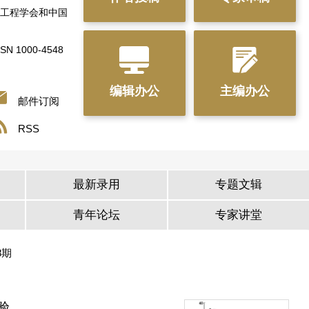
工程学会和中国
SSN 1000-4548


编辑办公
主编办公

邮件订阅

RSS
最新录用
专题文辑
青年论坛
专家讲堂
8期
验