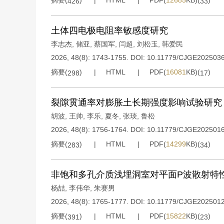
摘要(
)
HTML
PDF(
12685
KB)(
)
426
33
土体四电极电阻率敏感度研究
李志杰
,
储亚
,
蔡国军
,
闫超
,
刘松玉
,
韩爱民
2026, 48(8): 1743-1755.
DOI:
10.11779/CJGE202503
摘要(
)
HTML
PDF(
16081
KB)(
)
298
17
裂隙贯通率对膨胀土长期强度影响试验研究
胡波
,
王帅
,
李乐
,
夏冬
,
张琰
,
鲁松
2026, 48(8): 1756-1764.
DOI:
10.11779/CJGE202501
摘要(
)
HTML
PDF(
14299
KB)(
)
283
34
非饱和多孔介质浅埋洞室对平面P波散射特
杨喆
,
李伟华
,
朱赛男
2026, 48(8): 1765-1777.
DOI:
10.11779/CJGE202501
摘要(
)
HTML
PDF(
15822
KB)(
)
391
23