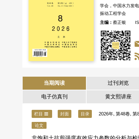
学会，中国水力发电
振动工程学会
主编：
蔡正银
I
当期阅读
过刊浏览
电子仿真刊
黄文熙讲座
2026年, 第48卷, 第
栏目
封面
目录
论文
非饱和土抗剪强度有效应力参数的分析与检