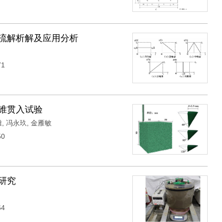
流解析解及应用分析
71
锥贯入试验
雄
,
冯永玖
,
金雁敏
50
研究
64