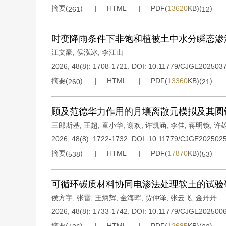
摘要(
)
HTML
PDF(
13620
KB)(
)
261
12
时变降雨条件下非饱和植被土中水分瞬态渗
江文豪
,
侯泓冰
,
李江山
2026, 48(8): 1708-1721.
DOI:
10.11779/CJGE202503
摘要(
)
HTML
PDF(
13360
KB)(
)
260
21
顾及范德华力作用的月壤离散元模拟及其圆
三郎斯基
,
王超
,
童小华
,
谢欢
,
许凯涵
,
李佳
,
蒋明镜
,
许
2026, 48(8): 1722-1732.
DOI:
10.11779/CJGE202502
摘要(
)
HTML
PDF(
17870
KB)(
)
538
53
可循环碳质材料协同电渗法处理软土的试验
侯方宇
,
张雷
,
王炳辉
,
金海晖
,
贾仲泽
,
张云飞
,
金丹丹
2026, 48(8): 1733-1742.
DOI:
10.11779/CJGE202500