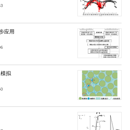
53
步应用
06
程模拟
50