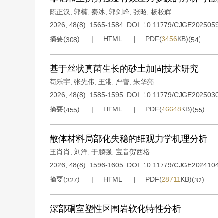
陈正汉
,
郭楠
,
秦冰
,
郭剑峰
,
张昭
,
杨校辉
2026, 48(8): 1565-1584.
DOI:
10.11779/CJGE202505
摘要(
)
HTML
PDF(
3456
KB)(
)
308
54
基于丝状真菌生长的砂土加固技术研究
苟乐宇
,
张先伟
,
王港
,
严蕾
,
朱华亮
2026, 48(8): 1585-1595.
DOI:
10.11779/CJGE202503
摘要(
)
HTML
PDF(
46648
KB)(
)
455
55
散体材料局部化失稳的细观力学机理分析
王肖肖
,
刘洋
,
于鹏强
,
宝音贺西格
2026, 48(8): 1596-1605.
DOI:
10.11779/CJGE202410
摘要(
)
HTML
PDF(
28711
KB)(
)
327
32
深部硐室塑性区围岩软化特性分析