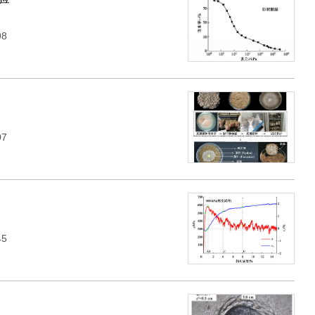
98
07
45