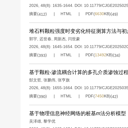
2026, 48(8): 1635-1644.
DOI:
10.11779/CJGE202502
摘要(
)
HTML
PDF(
6630
KB)(
)
412
49
堆石料颗粒强度时变劣化特征测算方法与初
郭宇
,
迟世春
,
周新杰
,
闫世豪
2026, 48(8): 1645-1654.
DOI:
10.11779/CJGE202502
摘要(
)
HTML
PDF(
13492
KB)(
)
393
34
基于颗粒-渗流耦合计算的多孔介质渗蚀过
郜文哲
,
张鹏伟
,
张亨旗
2026, 48(8): 1655-1664.
DOI:
10.11779/CJGE202503
摘要(
)
HTML
PDF(
7450
KB)(
)
390
42
基于物理信息神经网络的桩基
m
法分析模型
吴泽雄
,
黎学优