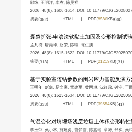
郭纬
,
王明洋
,
李杰
,
陈昊祥
2026, 48(8): 1606-1614.
DOI:
10.11779/CJGE202502
摘要(
)
HTML
PDF(
8586
KB)(
)
352
39
囊袋扩张-电渗法软黏土加固及变形控制试
孟凡衍
,
唐垚峰
,
赵荣
,
陈曈
,
陈仁朋
2026, 48(8): 1615-1622.
DOI:
10.11779/CJGE202507
摘要(
)
HTML
PDF(
21219
KB)(
)
313
31
基于实验室随钻参数的围岩应力智能反演方
王明年
,
彭鑫
,
易文豪
,
童建军
,
黄丙旭
,
沈红霖
,
钟浩
,
于
2026, 48(8): 1623-1634.
DOI:
10.11779/CJGE202505
摘要(
)
HTML
PDF(
39354
KB)(
)
333
41
气温变化对填埋场浅层垃圾土体积变形特性
李玉萍
,
吴小林
,
施建勇
,
曹梦雪
,
陈嘉瑞
,
章涛
,
舒实
,
吴