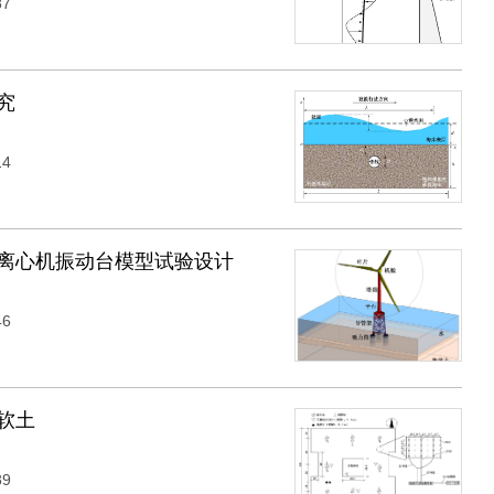
87
究
14
离心机振动台模型试验设计
46
软土
89