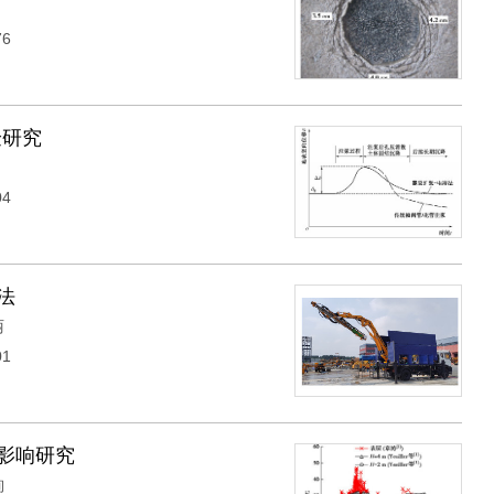
76
验研究
04
法
丽
01
影响研究
珣