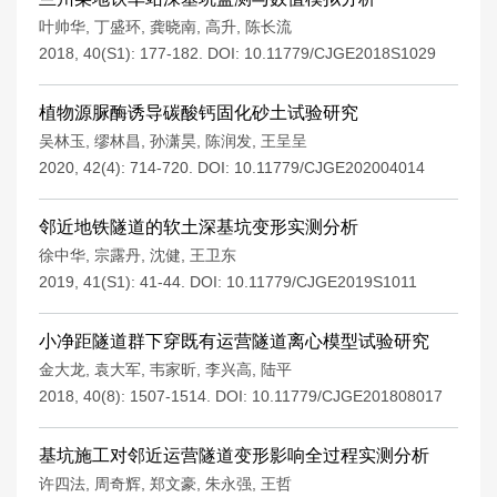
叶帅华
,
丁盛环
,
龚晓南
,
高升
,
陈长流
2018, 40(S1): 177-182.
DOI:
10.11779/CJGE2018S1029
植物源脲酶诱导碳酸钙固化砂土试验研究
吴林玉
,
缪林昌
,
孙潇昊
,
陈润发
,
王呈呈
2020, 42(4): 714-720.
DOI:
10.11779/CJGE202004014
邻近地铁隧道的软土深基坑变形实测分析
徐中华
,
宗露丹
,
沈健
,
王卫东
2019, 41(S1): 41-44.
DOI:
10.11779/CJGE2019S1011
小净距隧道群下穿既有运营隧道离心模型试验研究
金大龙
,
袁大军
,
韦家昕
,
李兴高
,
陆平
2018, 40(8): 1507-1514.
DOI:
10.11779/CJGE201808017
基坑施工对邻近运营隧道变形影响全过程实测分析
许四法
,
周奇辉
,
郑文豪
,
朱永强
,
王哲