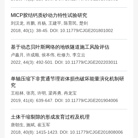
MICP胶结钙质砂动力特性试验研究
刘汉龙
,
肖鹏
,
肖杨
,
王建平
,
陈育民
,
楚剑
2018, 40(1): 38-45.
DOI:
10.11779/CJGE201801002
基于动态贝叶斯网络的地铁隧道施工风险评估
卢鑫月
,
许成顺
,
侯本伟
,
杜修力
,
李立云
2022, 44(3): 492-501.
DOI:
10.11779/CJGE202203011
单轴压缩下非贯通节理岩体损伤破坏能量演化机制研
究
王桂林
,
张亮
,
许明
,
梁再勇
,
冉龙宝
2019, 41(4): 639-647.
DOI:
10.11779/CJGE201904006
土体干缩裂隙的形成发育过程及机理
唐朝生
,
施斌
,
崔玉军
2018, 40(8): 1415-1423.
DOI:
10.11779/CJGE201808006