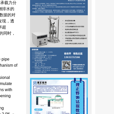
变承载力分
侧排水的
数据的对
发现，透
率超
度的同时，
e pipe
chanism of
sional
imulate
ns with
pening
ing