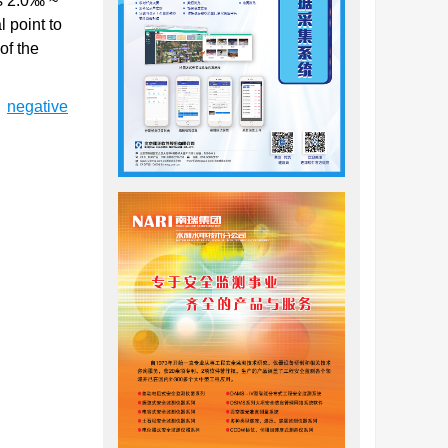
ds 2.0‰ ~
 point to
of the
/
negative