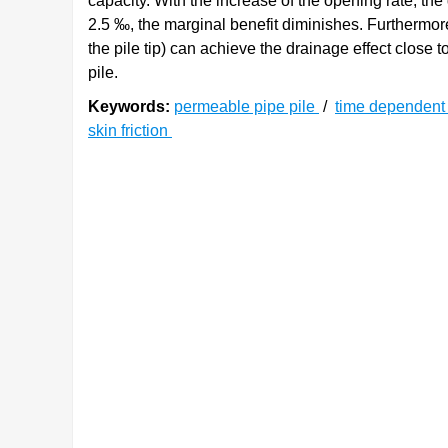
capacity. With the increase of the opening rate, t
2.5 ‰, the marginal benefit diminishes. Furthermor
the pile tip) can achieve the drainage effect close t
pile.
Keywords:
permeable pipe pile
/
time dependent
skin friction