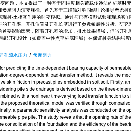
变问题，本文提出了一种基于固结度相关荷载传递法的桩基时
和负摩阻力演变规律。首先基于三维轴对称固结理论推导考虑桩
实现桩-土相互作用的时变模拟。通过与已有模型试验和现场实测
桩的开孔率、开孔位置及开孔长度进行了参数敏感性分析。研究
的首要影响因素，随着开孔率的增加，排水效果增强，但当开孔
理的局部开孔设计（如覆盖中性点至桩底区域）在保证桩身结构强
静孔隙水压力
/
负摩阻力
for predicting the time-dependent bearing capacity of permeabl
lidation-degree-dependent load-transfer method. It reveals the me
ve skin friction in precast piles embedded in soft soil. Firstly, an
nsidering pile side drainage is derived based on the three-dimen
mbined with a nonlinear time-varying load transfer function to s
 of the proposed theoretical model was verified through compariso
inally, a parametric sensitivity analysis was conducted on the o
rmeable pipe pile. The study reveals that the opening rate of the
the consolidation of the foundation and the efficiency of the bear