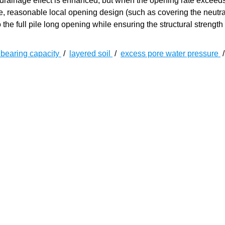
he drainage effect is enhanced, but when the opening rate excee
e, reasonable local opening design (such as covering the neutral
o the full pile long opening while ensuring the structural strength 
 bearing capacity
/
layered soil
/
excess pore water pressure