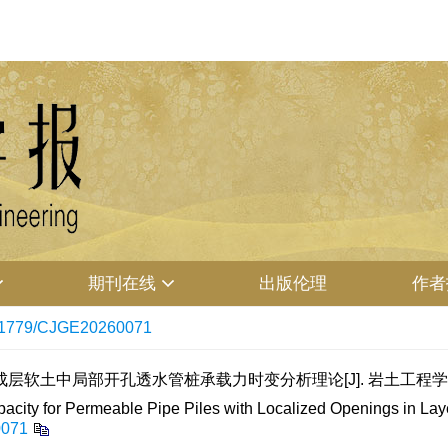
期刊在线
出版伦理
作者
11779/CJGE20260071
繁. 成层软土中局部开孔透水管桩承载力时变分析理论[J]. 岩土工程学
city for Permeable Pipe Piles with Localized Openings in Laye
0071