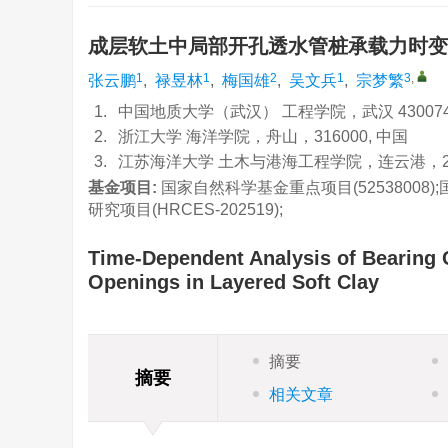
成层软土中局部开孔透水管桩承载力时
1
1
2
1
3
,
张云鹏
,
禄昱林
,
梅国雄
,
吴文兵
,
宗梦繁
1.
中国地质大学（武汉） 工程学院，武汉 430074
2.
浙江大学 海洋学院，舟山，316000, 中国
3.
江苏海洋大学 土木与港海工程学院，连云港，222
基金项目:
国家自然科学基金重点项目(52538008
研究项目(HRCES-202519);
Time-Dependent Analysis of Bearing C
Openings in Layered Soft Clay
摘要
摘要
相关文章