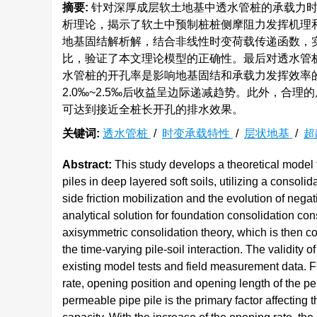
摘要:
针对深厚成层软土地基中透水管桩的承载力时
析理论，揭示了软土中预制桩桩侧摩阻力发挥机理
地基固结解析解，结合非线性时变荷载传递函数，
比，验证了本文理论模型的正确性。最后对透水管
水管桩的开孔率是影响地基固结和承载力发挥效率
2.0‰~2.5‰后收益呈边际递减趋势。此外，合
可达到接近全桩长开孔的排水效果。
关键词:
透水管桩
/
时变承载特性
/
层状地基
/
超
Abstract:
This study develops a theoretical model 
piles in deep layered soft soils, utilizing a conso
side friction mobilization and the evolution of negati
analytical solution for foundation consolidation co
axisymmetric consolidation theory, which is then co
the time-varying pile-soil interaction. The validity
existing model tests and field measurement data. F
rate, opening position and opening length of the pe
permeable pipe pile is the primary factor affecting 