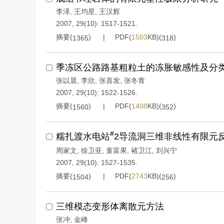
李泽
,
王均星
,
王汉辉
2007, 29(10): 1517-1521.
摘要(
)
PDF(
1503
KB)(
)
1365
318
季冻区公路路基粗粒土的冻胀敏感性及分
张以晨
,
李欣
,
张喜发
,
张冬青
2007, 29(10): 1522-1526.
摘要(
)
PDF(
1408
KB)(
)
1560
352
#
糯扎渡水电站
2导流洞三维非线性有限元
周家文
,
徐卫亚
,
童富果
,
褚卫江
,
刘兴宁
2007, 29(10): 1527-1535.
摘要(
)
PDF(
2743
KB)(
)
1504
256
三维模态变形体离散元方法
张冲
,
金峰