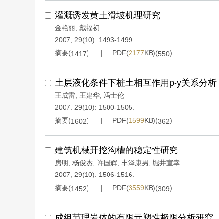
灌溉诱发黄土滑坡机理研究
金艳丽
,
戴福初
2007, 29(10): 1493-1499.
摘要(
)
PDF(
2177
KB)(
)
1417
550
土层液化条件下桩土相互作用p-y关系分析
王成雷
,
王建华
,
冯士伦
2007, 29(10): 1500-1505.
摘要(
)
PDF(
1599
KB)(
)
1602
362
建筑机械开挖沟槽的稳定性研究
房明
,
杨俊杰
,
许国辉
,
丰泽康男
,
堀井宣幸
2007, 29(10): 1506-1516.
摘要(
)
PDF(
3559
KB)(
)
1452
309
成组节理岩体的有限元塑性极限分析研究