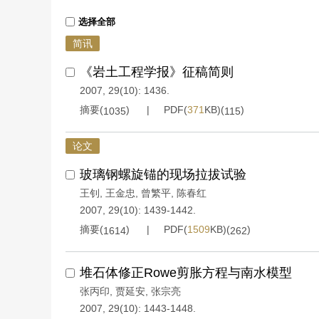
选择全部
简讯
《岩土工程学报》征稿简则
2007, 29(10): 1436.
摘要(
)
PDF(
371
KB)(
)
1035
115
论文
玻璃钢螺旋锚的现场拉拔试验
王钊
,
王金忠
,
曾繁平
,
陈春红
2007, 29(10): 1439-1442.
摘要(
)
PDF(
1509
KB)(
)
1614
262
堆石体修正Rowe剪胀方程与南水模型
张丙印
,
贾延安
,
张宗亮
2007, 29(10): 1443-1448.