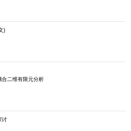
文)
耦合二维有限元分析
探讨