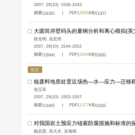
2007, 29(10): 1536-1543.
摘要(
)
PDF(
2695
KB)(
)
1635
197
大圆筒岸壁码头的量纲分析和离心模拟(英
徐光明
,
吴宏伟
2007, 29(10): 1544-1552.
摘要(
)
PDF(
2594
KB)(
)
1584
265
短文
核废料地质处置近场热—水—应力—迁移
张玉军
2007, 29(10): 1553-1557.
摘要(
)
PDF(
1377
KB)(
)
1340
420
对我国岩土预应力锚索防腐措施和标准的
杨启贵
,
高大水
,
吴海斌