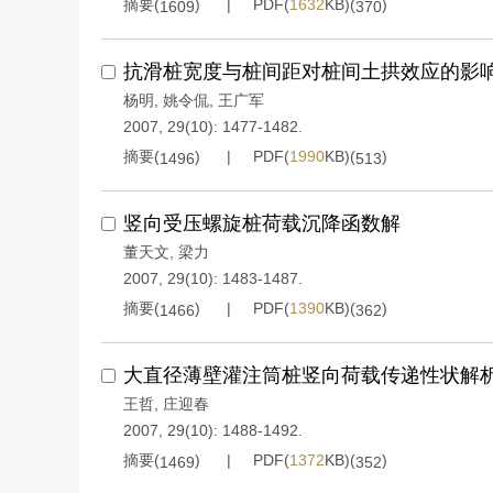
摘要(
)
PDF(
1632
KB)(
)
1609
370
抗滑桩宽度与桩间距对桩间土拱效应的影
杨明
,
姚令侃
,
王广军
2007, 29(10): 1477-1482.
摘要(
)
PDF(
1990
KB)(
)
1496
513
竖向受压螺旋桩荷载沉降函数解
董天文
,
梁力
2007, 29(10): 1483-1487.
摘要(
)
PDF(
1390
KB)(
)
1466
362
大直径薄壁灌注筒桩竖向荷载传递性状解
王哲
,
庄迎春
2007, 29(10): 1488-1492.
摘要(
)
PDF(
1372
KB)(
)
1469
352