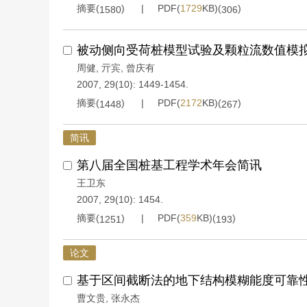
摘要(
)
PDF(
1729
KB)(
)
1580
306
被动侧向受荷桩模型试验及颗粒流数值模
周健
,
亓宾
,
曾庆有
2007, 29(10): 1449-1454.
摘要(
)
PDF(
2172
KB)(
)
1448
267
简讯
第八届全国桩基工程学术年会简讯
王卫东
2007, 29(10): 1454.
摘要(
)
PDF(
359
KB)(
)
1251
193
论文
基于区间截断法的地下结构模糊能度可靠
曹文贵
,
张永杰