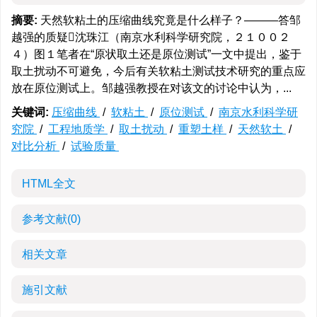
摘要:
天然软粘土的压缩曲线究竟是什么样子？———答邹
越强的质疑沈珠江（南京水利科学研究院，２１００２
４）图１笔者在“原状取土还是原位测试”一文中提出，鉴于
取土扰动不可避免，今后有关软粘土测试技术研究的重点应
放在原位测试上。邹越强教授在对该文的讨论中认为，...
关键词:
压缩曲线
/
软粘土
/
原位测试
/
南京水利科学研
究院
/
工程地质学
/
取土扰动
/
重塑土样
/
天然软土
/
对比分析
/
试验质量
HTML全文
参考文献
(0)
相关文章
施引文献