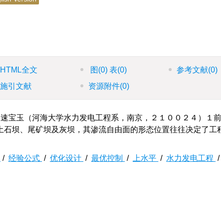
HTML全文
图
(0)
表
(0)
参考文献
(0)
施引文献
资源附件
(0)
速宝玉（河海大学水力发电工程系，南京，２１００２４）１
土石坝、尾矿坝及灰坝，其渗流自由面的形态位置往往决定了工
面
/
经验公式
/
优化设计
/
最优控制
/
上水平
/
水力发电工程