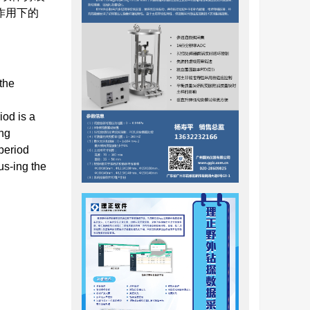
作用下的
。
,the
iod is a
ing
 period
us-ing the