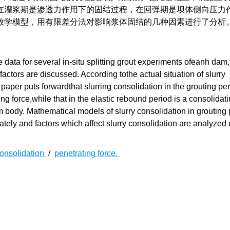
在灌浆期是渗透力作用下的固结过程，在回弹期是坝体侧向压力
数学模型，用有限差分法对影响浆体固结的几种因素进行了分析
 data for several in-situ splitting grout experiments ofeanh dam
factors are discussed. According tothe actual situation of slurry
s paper puts forwardthat slurring consolidation in the grouting per
ng force,while that in the elastic rebound period is a consolidat
am body. Mathematical models of slurry consolidation in grouting
tely and factors which affect slurry consolidation are analyzed 
onsolidation
/
penetrating force.