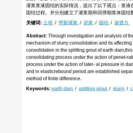
灌浆浆液固结的实际情况，提出了以下观点：浆液
固结过程。并分别建立了灌浆期和回弹期浆体固结
关键词:
土坝
/
劈裂灌浆
/
泥浆
/
固结
/
渗透力
Abstract:
Through investigation and analysis of the
mechanism of slurry consolidation and its affecting 
consolidation in the splitting grout of earth dam,thi
consolidating process under the action of penet-rati
process under the action of later- al pressure in d
and in elasticrebound period are established separa
method of finite difference.
Keywords:
earth dam
/
splitting grout
/
slurry
/
c