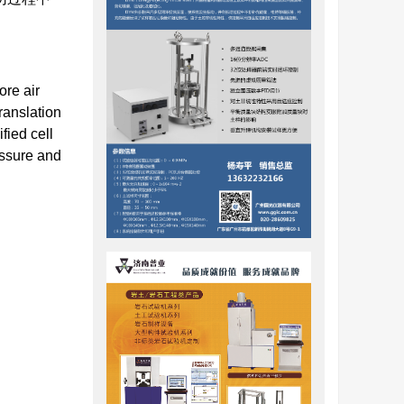
ore air
ranslation
fied cell
essure and