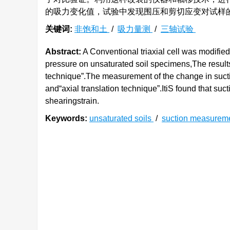
的吸力变化值，试验中发现围压和剪切应变对试样
关键词:
非饱和土
/
吸力量测
/
三轴试验
Abstract:
A Conventional triaxial cell was modified
pressure on unsaturated soil specimens,The result
technique”.The measurement of the change in suction
and“axial translation technique”.ItiS found that su
shearingstrain.
Keywords:
unsaturated soils
/
suction measurem