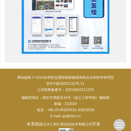
网站版权 © 2010水利部交通部国家能源局南京水利科学研究院
苏ICP备05007122号-11
公安联网备案号：32010602011255
编辑部地址：南京市虎踞关34号《岩土工程学报》编辑部
邮编：210024
电话：+86-25-85829534, 85829556
E-mail:
ge@nhri.cn
本系统由
开发
北京仁和汇智信息技术有限公司