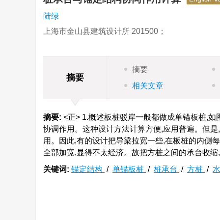
陆绿
上海市金山县建筑设计所 201500；
摘要
摘要
相关文章
摘要:
<正> 1.概述板桩驳岸一般都做成单锚板桩,
协调作用。这种设计方法计算方便,应用普遍。但是,
用。因此,有的设计把导梁拉宽一些,在板桩的内侧每
全部加宽,显得不太经济。故把方桩之间的承台收缩,
关键词:
锚定结构
/
单锚板桩
/
桩承台
/
方桩
/