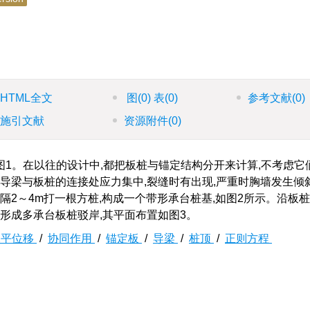
HTML全文
图
(0)
表
(0)
参考文献
(0)
施引文献
资源附件
(0)
如图1。在以往的设计中,都把板桩与锚定结构分开来计算,不考虑它
导梁与板桩的连接处应力集中,裂缝时有出现,严重时胸墙发生倾
隔2～4m打一根方桩,构成一个带形承台桩基,如图2所示。沿板
形成多承台板桩驳岸,其平面布置如图3。
水平位移
/
协同作用
/
锚定板
/
导梁
/
桩顶
/
正则方程