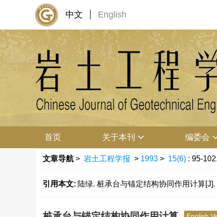
中文
English
首页
关于本刊
编委会
文章导航
>
岩土工程学报
>
1993
>
15(6)
: 95-102
引用本文:
陆绿. 桩承台与锚定结构协同作用计算[J]. 岩土工程
桩承台与锚定结构协同作用计算
English V