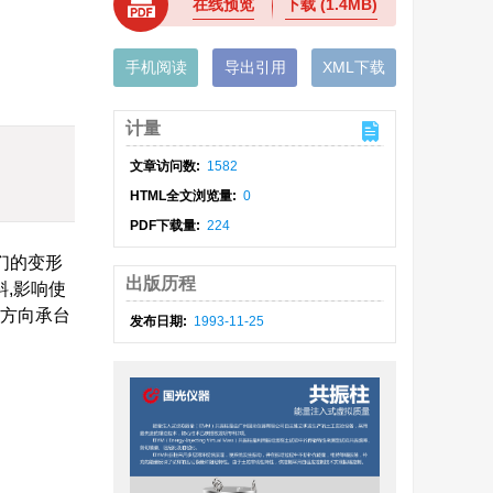
在线预览
下载
(1.4MB)
手机阅读
导出引用
XML下载
计量
文章访问数:
1582
HTML全文浏览量:
0
PDF下载量:
224
们的变形
出版历程
斜,影响使
桩方向承台
发布日期:
1993-11-25