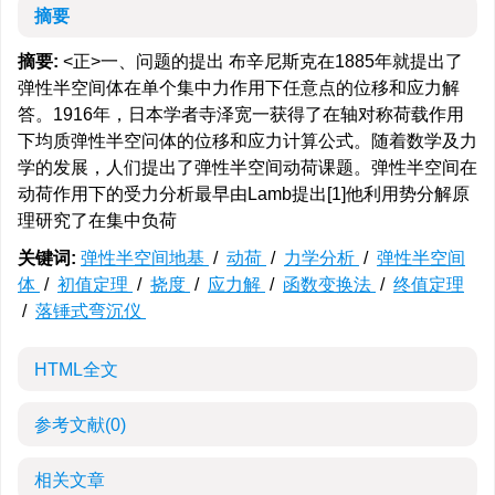
摘要
摘要:
<正>一、问题的提出 布辛尼斯克在1885年就提出了
弹性半空间体在单个集中力作用下任意点的位移和应力解
答。1916年，日本学者寺泽宽一获得了在轴对称荷载作用
下均质弹性半空问体的位移和应力计算公式。随着数学及力
学的发展，人们提出了弹性半空间动荷课题。弹性半空间在
动荷作用下的受力分析最早由Lamb提出[1]他利用势分解原
理研究了在集中负荷
关键词:
弹性半空间地基
/
动荷
/
力学分析
/
弹性半空间
体
/
初值定理
/
挠度
/
应力解
/
函数变换法
/
终值定理
/
落锤式弯沉仪
HTML全文
参考文献
(0)
相关文章