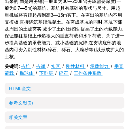
出来的,而是用夯锤(一般重为30—250kN)夯成需要深度(一
般为0.7—5m)的基坑。基坑具有基础的形状与尺寸。用起
重机械将夯锤起吊到高3—15m夯下。在夯出的基坑内不用
支模板,直接浇筑基础混凝土。在夯成基坑的同时,基坑下部
及周围的土被夯实,减少了土的压缩性,提高了土的承载能力,
保证能往基础上传递很大的垂直荷载和水平荷载。为了进一
步提高基础的承载能力、减小基础的沉降,在夯坑底部的地
基内可夯入刚性材料(碎石、砾石、大粒砂等),以形成扩大的
土核。
关键词:
夯坑
/
夯锤
/
实区
/
刚性材料
/
承载能力
/
垂直
荷载
/
椭球体
/
下卧层
/
碎石
/
工作条件系数
HTML全文
参考文献
(0)
相关文章