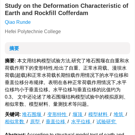
Study on the Deformation Characteristic of
Earth and Rockfill Cofferdam
Qiao Runde
Hefei Polytechnie College
摘要
摘要:
本文用结构模型试验方法,研究了堆石围堰在自重和水
荷载作用下的变形特性,给出了自重、正常水荷载、漫坝水
荷载(超载)和正常水荷载长期恒载作用情况下的水平位移和
垂直位移分布规律。表明在各种正常荷载作用情况下,水平
位移均小于垂直位移。水平位移与垂直位移的比值约为
0.3。 文中还论述了堆石围堰结构模型试验中的模拟原则、
相似常数、模型材料、量测技术等问题。
关键词:
堆石围堰
/
变形特性
/
堰顶
/
模型材料
/
堆筑
/
相似常数
/
原型
/
垂直位移
/
水平位移
/
试验研究
Abstract:
According to structural model test of earth and