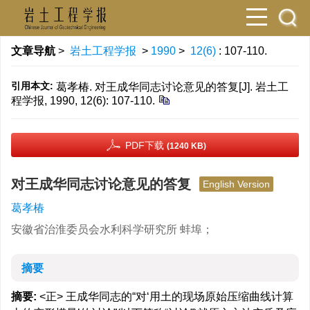
文章导航
>
岩土工程学报
>
1990
>
12(6)
: 107-110.
引用本文:
葛孝椿. 对王成华同志讨论意见的答复[J]. 岩土工
程学报, 1990, 12(6): 107-110.
PDF下载
(1240 KB)
对王成华同志讨论意见的答复
English Version
葛孝椿
安徽省治淮委员会水利科学研究所 蚌埠；
摘要
摘要:
<正> 王成华同志的“对‘用土的现场原始压缩曲线计算