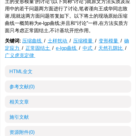
土的变形模量’的讨论”(以下简称“讨论”)就原文方法实质及应
用中的若干问题两方面进行了讨论,笔者谨向王成华同志致
谢,现就这两方面问题答复如下。以下将土的现场原始压缩
曲线一概简称为e-lgp曲线;并且和“讨论”一样,在方法实质方
面只考虑正常固结土,不计基坑开挖作用。
关键词:
压缩曲线
/
土样扰动
/
压缩模量
/
变形模量
/
确
定应力
/
正常固结土
/
e-lgp曲线
/
中式
/
天然孔隙比
/
广义虎克定律
HTML全文
参考文献
(0)
相关文章
施引文献
资源附件
(0)