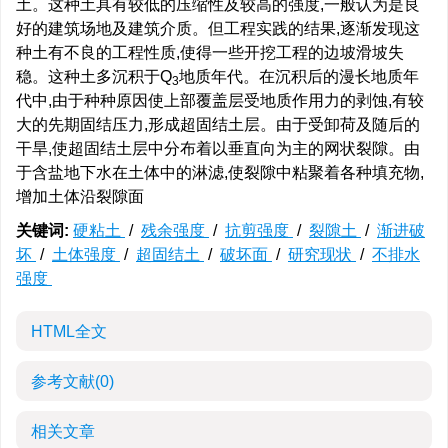
土。这种土具有较低的压缩性及较高的强度,一般认为是良
好的建筑场地及建筑介质。但工程实践的结果,逐渐发现这
种土有不良的工程性质,使得一些开挖工程的边坡滑坡失
稳。这种土多沉积于Q
地质年代。在沉积后的漫长地质年
3
代中,由于种种原因使上部覆盖层受地质作用力的剥蚀,有较
大的先期固结压力,形成超固结土层。由于受卸荷及随后的
干旱,使超固结土层中分布着以垂直向为主的网状裂隙。由
于含盐地下水在土体中的淋滤,使裂隙中粘聚着各种填充物,
增加土体沿裂隙面
关键词:
硬粘土
/
残余强度
/
抗剪强度
/
裂隙土
/
渐进破
坏
/
土体强度
/
超固结土
/
破坏面
/
研究现状
/
不排水
强度
HTML全文
参考文献
(0)
相关文章