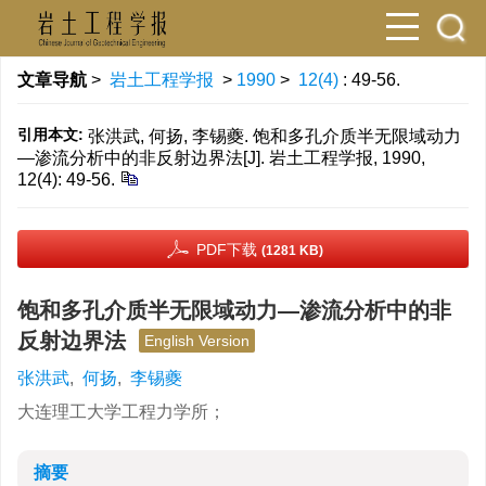
文章导航
>
岩土工程学报
>
1990
>
12(4)
: 49-56.
引用本文:
张洪武, 何扬, 李锡夔. 饱和多孔介质半无限域动力
—渗流分析中的非反射边界法[J]. 岩土工程学报, 1990,
12(4): 49-56.
PDF下载
(1281 KB)
饱和多孔介质半无限域动力—渗流分析中的非
反射边界法
English Version
张洪武
,
何扬
,
李锡夔
大连理工大学工程力学所；
摘要