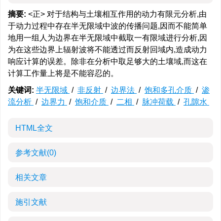
摘要:
<正> 对于结构与土壤相互作用的动力有限元分析,由
于动力过程中存在半无限域中波的传播问题,因而不能简单
地用一组人为边界在半无限域中截取一有限域进行分析,因
为在这些边界上辐射波将不能透过而反射回域内,造成动力
响应计算的误差。除非在分析中取足够大的土壤域,而这在
计算工作量上将是不能容忍的。
关键词:
半无限域
/
非反射
/
边界法
/
饱和多孔介质
/
渗
流分析
/
边界力
/
饱和介质
/
二相
/
脉冲荷载
/
孔隙水
HTML全文
参考文献
(0)
相关文章
施引文献