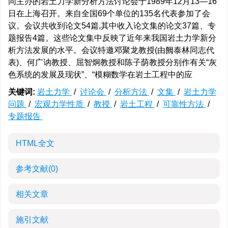
同主办的岩土力学新分析方法讨论会于1989年12月13—16
日在上海召开。来自全国69个单位的135名代表参加了会
议。会议共收到论文54篇,其中收入论文集的论文37篇、专
题报告4篇。这些论文集中反映了近年来我国岩土力学新分
析方法发展的水平。会议特邀邓聚龙教授(由阙泰林同志代
表)、何广讷教授、屈智炯教授和陈子荫教授分别作有关“灰
色系统的发展及现状”、“模糊数学在岩土工程中的应
关键词:
岩土力学
/
讨论会
/
分析方法
/
文集
/
岩土力学
问题
/
宏观力学性质
/
教授
/
岩土工程
/
可靠性方法
/
专题报告
HTML全文
参考文献
(0)
相关文章
施引文献