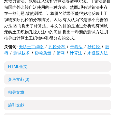
水动力筛法、水银压入法和计算法等诸种方法。干筛法是目
前国内外比较广泛使用的一种方法。然而,现有过筛法中存
在一些问题,致使测试、计算得的结果不能很好地反映土工
织物实际孔径的分布情况。因此,有人认为它是很不完善的
办法,因而提出了计算法。本文的目的是通过分析现有测试
无纺土工织物孔径方法中的问题,提出一种新的测试方法,并
推导出计算土工织物中孔径分布的公式。
关键词:
无纺土工织物
/
孔径分布
/
干筛法
/
砂粒径
/
振
筛
/
测试技术
/
砂粒质量
/
筛网
/
计算法
/
水银压入法
HTML全文
参考文献
(0)
相关文章
施引文献