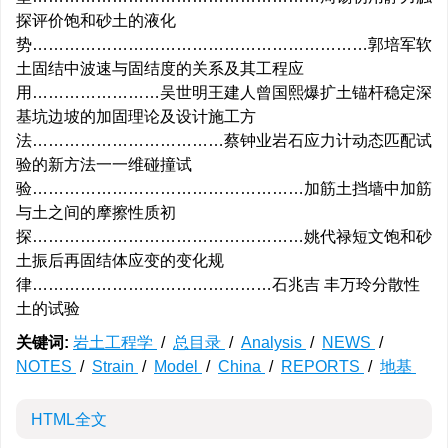
探评价饱和砂土的液化
势………………………………………………………郭培军软
土固结中波速与固结度的关系及其工程应
用……………………吴世明王建人曾国熙爆扩土锚杆稳定深
基坑边坡的加固理论及设计施工方
法………………………………蔡钟业岩石应力计动态匹配试
验的新方法一一维碰撞试
验……………………………………………加筋土挡墙中加筋
与土之间的摩擦性质初
探……………………………………………姚代禄短文饱和砂
土振后再固结体应变的变化规
律………………………………………石兆吉 丰万玲分散性
土的试验
关键词:
岩土工程学
/
总目录
/
Analysis
/
NEWS
/
NOTES
/
Strain
/
Model
/
China
/
REPORTS
/
地基
HTML全文