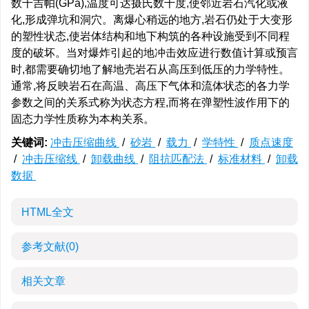
数千吉帕(GPa),温度可达摄氏数千度,使邻近岩石汽化或液
化,形成弹坑和洞穴。离爆心稍远的地方,岩石仍处于大变形
的塑性状态,使岩体结构和地下构筑的各种设施受到不同程
度的破坏。当对爆炸引起的地冲击效应进行数值计算或预言
时,都需要确切地了解地壳岩石从高压到低压的力学特性。
通常,将反映岩石在高温、高压下气体和流体状态的各力学
参数之间的关系式称为状态方程,而将在弹塑性波作用下的
固态力学性质称为本构关系。
关键词:
冲击压缩曲线
/
砂岩
/
载力
/
学特性
/
质点速度
/
冲击压缩线
/
卸载曲线
/
阻抗匹配法
/
标准材料
/
卸载
数据
HTML全文
参考文献
(0)
相关文章