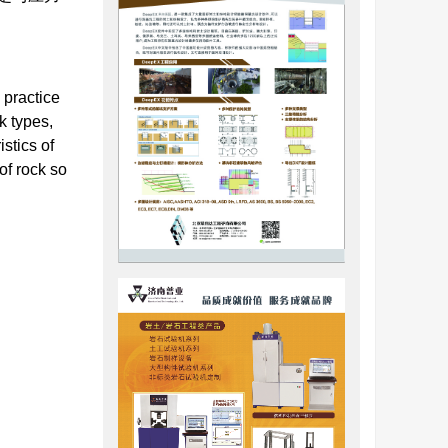
 practice
k types,
stics of
of rock so