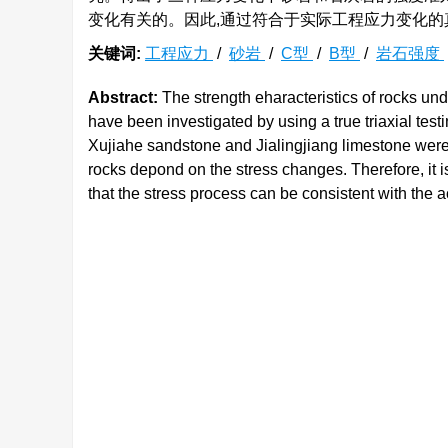
变化有关的。因此,通过符合于实际工程应力变化
关键词:
工程应力
/
砂岩
/
C型
/
B型
/
岩石强度
Abstract:
The strength eharacteristics of rocks und
have been investigated by using a true triaxial tes
Xujiahe sandstone and Jialingjiang limestone were use
rocks depond on the stress changes. Therefore, it is 
that the stress process can be consistent with the a