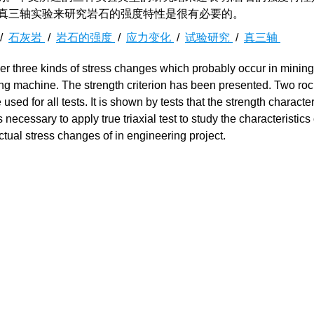
的真三轴实验来研究岩石的强度特性是很有必要的。
/
石灰岩
/
岩石的强度
/
应力变化
/
试验研究
/
真三轴
er three kinds of stress changes which probably occur in mining
ting machine. The strength criterion has been presented. Two roc
d for all tests. It is shown by tests that the strength characteri
necessary to apply true triaxial test to study the characteristics 
ctual stress changes of in engineering project.