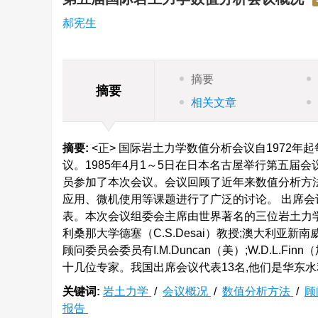
郝宪生
摘要
摘要
相关文章
摘要:
<正> 国际岩土力学数值分析会议自1972
议。1985年4月1～5日在日本名古屋举行第五届会
员参加了本次会议。会议回顾了近年来数值分析方
应用、微机使用等课题进行了广泛的讨论。 出席会
表。本次会议组委会主席由世界著名的三位岩土力学教
利桑那大学德塞（C.S.Desai）教授;澳大利亚新南
顾问委员会委员有I.M.Duncan（美）;W.D.L.Finn
十几位专家。我国出席会议代表13名,他们是华东
关键词:
岩土力学
/
会议概况
/
数值分析方法
/
顾
报告