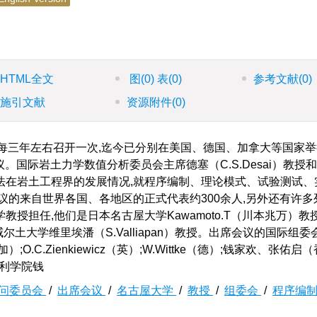
HTML全文
图
(0)
表
(0)
参考文献
(0)
施引文献
资源附件
(0)
年起每三年左右召开一次,迄今已分别在美国、德国、加拿大等国家
议。国际岩土力学数值分析委员会主席德塞（C.S.Desai）教授
法在岩土工程界的发展情况,就程序编制、理论模式、试验测试、
议的来自世界各国、各地区的正式代表约300余人,另外还有许多
授担任,他们是日本名古屋大学Kawamoto.T（川本兆万）教
威尔土大学维里埃潘（S.Valliapan）教授。出席会议的国际组
（加）;O.C.Zienkiewicz（英）;W.Wittke（德）;钱家欢、张佑
水利学院钱
问委员会
/
出席会议
/
名古屋大学
/
教授
/
组委会
/
程序编