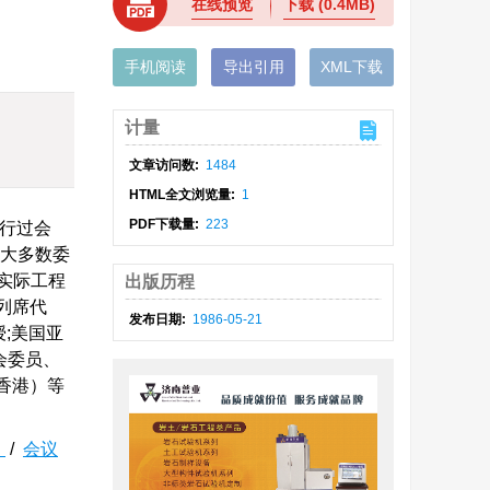
在线预览
下载
(0.4MB)
手机阅读
导出引用
XML下载
计量
文章访问数:
1484
HTML全文浏览量:
1
PDF下载量:
223
举行过会
和大多数委
实际工程
出版历程
列席代
发布日期:
1986-05-21
授;美国亚
委会委员、
启（香港）等
制
/
会议