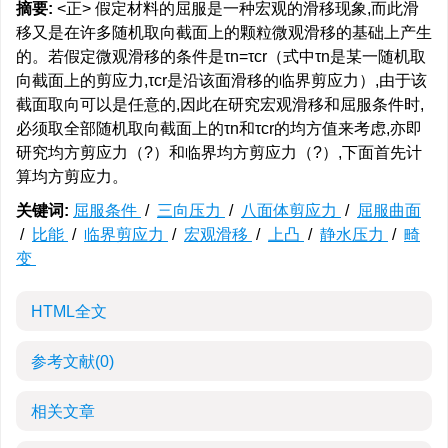
摘要:
<正> 假定材料的屈服是一种宏观的滑移现象,而此滑
移又是在许多随机取向截面上的颗粒微观滑移的基础上产生
的。若假定微观滑移的条件是τn=τcr（式中τn是某一随机取
向截面上的剪应力,τcr是沿该面滑移的临界剪应力）,由于该
截面取向可以是任意的,因此在研究宏观滑移和屈服条件时,
必须取全部随机取向截面上的τn和τcr的均方值来考虑,亦即
研究均方剪应力（?）和临界均方剪应力（?）,下面首先计
算均方剪应力。
关键词:
屈服条件
/
三向压力
/
八面体剪应力
/
屈服曲面
/
比能
/
临界剪应力
/
宏观滑移
/
上凸
/
静水压力
/
畸
变
HTML全文
参考文献
(0)
相关文章