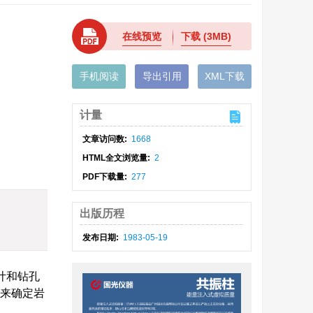
在线预览
下载
(3MB)
手机阅读
导出引用
XML下载
计量
文章访问数:
1668
HTML全文浏览量:
2
PDF下载量:
277
出版历程
发布日期:
1983-05-19
计和钻孔
机来确定岩