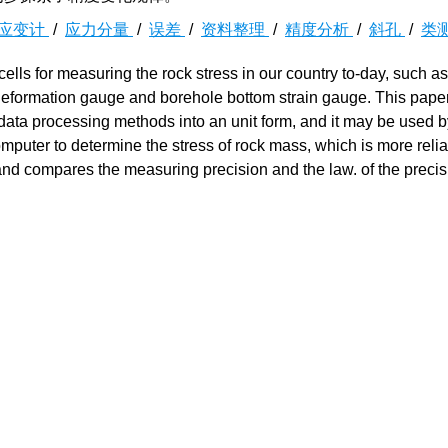
应变计
/
应力分量
/
误差
/
资料整理
/
精度分析
/
斜孔
/
类
 cells for measuring the rock stress in our country to-day, such as
 deformation gauge and borehole bottom strain gauge. This pape
data processing methods into an unit form, and it may be used b
mputer to determine the stress of rock mass, which is more reli
and compares the measuring precision and the law. of the precis