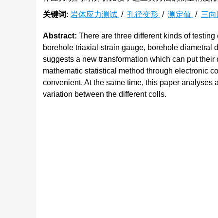
关键词:
岩体应力测试
/
孔径变形
/
测定值
/
三向
Abstract:
There are three different kinds of testing
borehole triaxial-strain gauge, borehole diametral
suggests a new transformation which can put their 
mathematic statistical method through electronic co
convenient. At the same time, this paper analyses 
variation between the different colls.