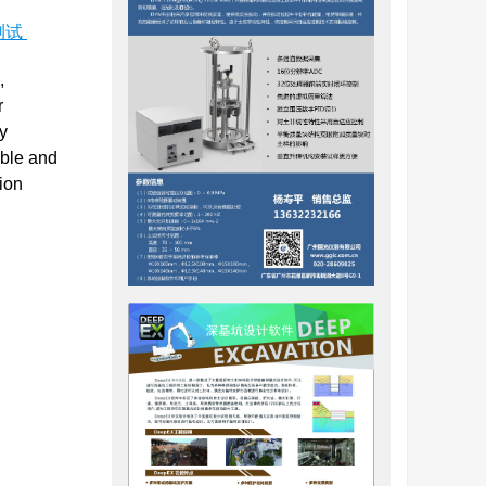
测试
,
r
y
able and
ion