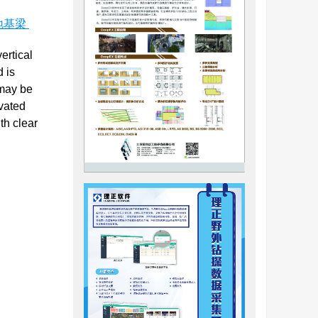
地基梁
ertical
 is
t may be
vated
th clear