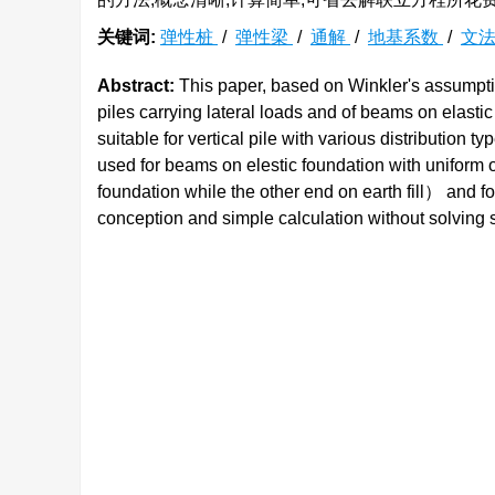
关键词:
弹性桩
/
弹性梁
/
通解
/
地基系数
/
文
Abstract:
This paper, based on Winkler's assumption
piles carrying lateral loads and of beams on elasti
suitable for vertical pile with various distribution ty
used for beams on elestic foundation with uniform
foundation while the other end on earth fill） and fo
conception and simple calculation without solving