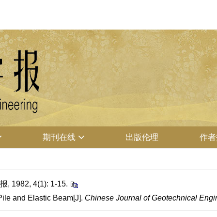
期刊在线
出版伦理
作者
82, 4(1): 1-15.
Pile and Elastic Beam[J].
Chinese Journal of Geotechnical Engi