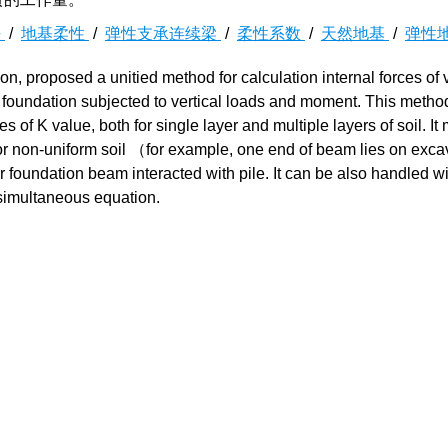
法
/
地基柔性
/
弹性支承连续梁
/
柔性系数
/
天然地基
/
弹性
, proposed a unitied method for calculation internal forces of v
c foundation subjected to vertical loads and moment. This method
pes of K value, both for single layer and multiple layers of soil. I
 or non-uniform soil （for example, one end of beam lies on exca
r foundation beam interacted with pile. It can be also handled wi
 simultaneous equation.