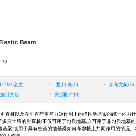
 Elastic Beam
jing
HTML全文
图
(0)
表
(0)
参考文献
(0)
施引文献
资源附件
(0)
垂直桩以及在垂直荷重与力矩作用下的弹性地基梁的统一内力
于多层土壤的垂直桩;不仅可用于匀质地基,亦可用于非匀质地基
地基梁;或用于具有桩基的地基梁如何考虑桩土共同作用的情况。
费的工作量。