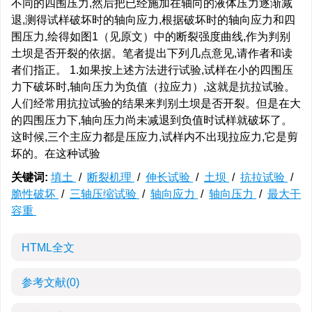
不同的四围压力,然后把已经施加在轴向的液体压力逐渐减
退,测得试样破坏时的轴向应力,根据破坏时的轴向应力和四
围压力,绘得如图1（见原文）中的断裂强度曲线,作为判别
土坝是否开裂的依据。笔者提出下列几点意见,请作者和读
者们指正。 1.如果按上述方法进行试验,试样在小的四围压
力下破坏时,轴向压力为负值（拉应力）,这就是抗拉试验。
人们经常用抗拉试验的结果来判别土坝是否开裂。但是在大
的四围压力下,轴向压力尚未减退到负值时试样就破坏了。
这时候,三个主应力都是压应力,试样内不出现拉应力,它是剪
坏的。在这种试验
关键词:
填土
/
断裂机理
/
伸长试验
/
土坝
/
抗拉试验
/
脆性破坏
/
三轴压缩试验
/
轴向应力
/
轴向压力
/
最大干
容重
HTML全文
参考文献
(0)