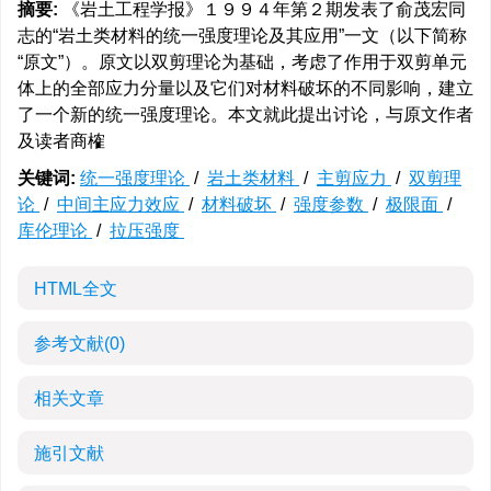
摘要:
《岩土工程学报》１９９４年第２期发表了俞茂宏同
志的“岩土类材料的统一强度理论及其应用”一文（以下简称
“原文”）。原文以双剪理论为基础，考虑了作用于双剪单元
体上的全部应力分量以及它们对材料破坏的不同影响，建立
了一个新的统一强度理论。本文就此提出讨论，与原文作者
及读者商榷
关键词:
统一强度理论
/
岩土类材料
/
主剪应力
/
双剪理
论
/
中间主应力效应
/
材料破坏
/
强度参数
/
极限面
/
库伦理论
/
拉压强度
HTML全文
参考文献
(0)
相关文章
施引文献