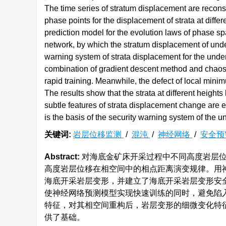
The time series of stratum displacement are recon
phase points for the displacement of strata at diffe
prediction model for the evolution laws of phase s
network, by which the stratum displacement of under
warning system of strata displacement for the under
combination of gradient descent method and chaos 
rapid training. Meanwhile, the defect of local mini
The results show that the strata at different heights
subtle features of strata displacement change are 
is the basis of the security warning system of the 
关键词:
岩层位移监测
/
混沌
/
神经网络
/
安全预
Abstract:
对海底金矿床开采过程中不同高度岩层位
高度岩层位移在相空间中的相点距离演变规律。用
海底开采岩层变形，并建立了海底开采岩层变形安
使神经网络预测模型实现快速训练的同时，避免陷
特征，对其相空间重构后，岩层变形的细微变化特
供了基础。