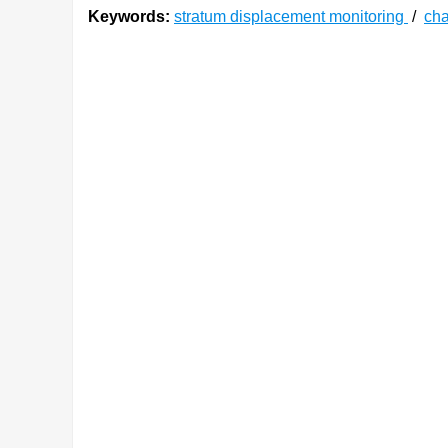
Keywords:
stratum displacement monitoring
/
ch