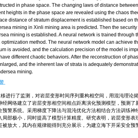
structed in phase space. The changing laws of distance betwee
rent heights in the phase space are revealed using the chaos the
pace distance of stratum displacement is established based on t
sea mining in Xinli mining area is predicted. Then the security
sea mining is established. A neural network is trained through t
optimization method. The neural network model can achieve the
mum is avoided, and the calculation precision of the model is imp
 have different chaotic behaviors. After the reconstruction of pha
enlarged, and the inherent law of strata is adequately demonstra
undersea mining.
警
移进行了监测，对岩层变形时间序列重构相空间，用混沌理论
神经网络建立了岩层变形相空间相点距离演化预测模型，预测了
全预警系统。采用梯度下降法与混沌优化方法相结合方法训练神
入局部极小，同时提高了模型计算精度。研究表明，岩层变形表
征被放大，其内在规律能得到充分展示，为建立海下开采安全预