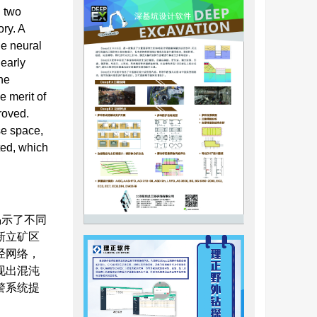
n two
ory. A
he neural
 early
he
 merit of
roved.
se space,
ted, which
揭示了不同
新立矿区
经网络，
现出混沌
警系统提