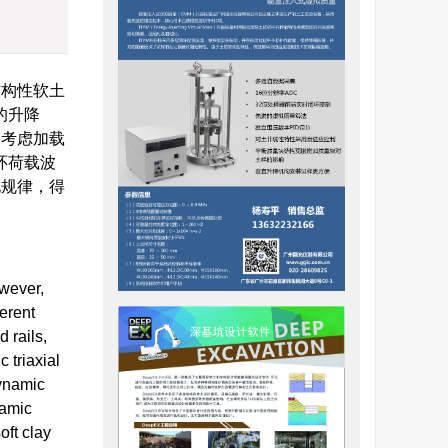
结构性软土
的升降
，考虑加载
环荷载波
化规律，得
owever,
erent
 rails,
 triaxial
dynamic
namic
oft clay