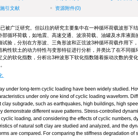
施引文献
资源附件
(0)
已被广泛研究。但以往的研究主要集中在一种循环荷载波形下
外部循环荷载，如地震、高速交通、波浪荷载、油罐及水库液面
轴试验，分别在方形波、三角形波和正弦波3种循环荷载作用下
结构性软土的动力特性与变形特征进行分析，并类比了在不同循
定义的软化指数，分析出3种波形下软化指数随着振动次数的变
程。
化
clay under long-term cyclic loading have been widely studied. H
acteristics under only one kind of cyclic loading waveform. Diff
oft clay subgrade, such as earthquakes, high buildings, high speed
ey demonstrate different wave patterns. Stress-controlled dynamic
e cyclic loading, and considering the effects of cyclic numbers, 
stics of natural soft clay are studied and analyzed, and the dy
forms are compared. For comparing the stiffness degradation of s