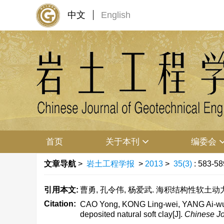
中文
English
首页
关于本刊
编委会
文章导航
>
岩土工程学报
>
2013
>
35(3)
: 583-58
引用本文:
曹勇, 孔令伟, 杨爱武. 海积结构性软土动力性状
Citation:
CAO Yong, KONG Ling-wei, YANG Ai-wu. Wa
deposited natural soft clay[J].
Chinese Jo