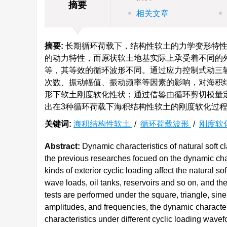
摘要
相关文章
摘要:
长期循环荷载下，结构性软土的力学变形特性
的动力特性，而原状软土地基实际上承受着不同的
等，其等效的循环波形不同。通过应力控制式动三
次数、振动幅值、振动频率等因素的影响，对海积
形下软土刚度软化性状；通过借鉴由循环剪切模量
出在3种循环荷载下海积结构性软土的刚度软化过
关键词:
海积结构性软土
/
循环荷载波形
/
刚度软
Abstract:
Dynamic characteristics of natural soft 
the previous researches focued on the dynamic char
kinds of exterior cyclic loading affect the natural s
wave loads, oil tanks, reservoirs and so on, and th
tests are performed under the square, triangle, sin
amplitudes, and frequencies, the dynamic characteri
characteristics under different cyclic loading wave