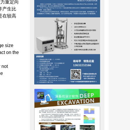
应力重定向
并产生比
是在较高
ge size
act on the
 not
he