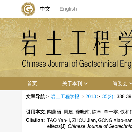
中文
English
首页
关于本刊
编委会
文章导航
>
岩土工程学报
>
2013
>
35(2)
: 388-39
引用本文:
陶燕丽, 周建, 龚晓南, 陈卓, 李一雯. 铁和铜
Citation:
TAO Yan-li, ZHOU Jian, GONG Xiao-nan, 
effects[J].
Chinese Journal of Geotechnic