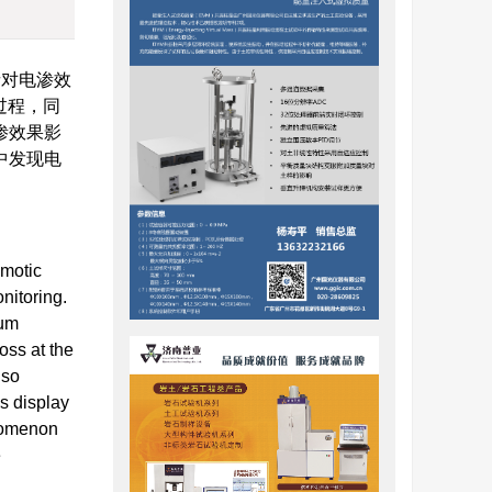
者对电渗效
过程，同
渗效果影
中发现电
smotic
nitoring.
rum
oss at the
lso
ls display
enomenon
e