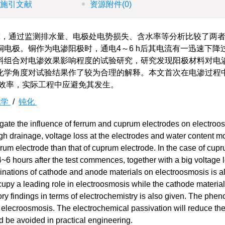
施引文献
资源附件
(0)
，通过监测排水量、电极处电势损失、含水率等分析比较了两
电极。铜作为电渗阳极时，通电4～6 h后其电流有一迅速下降
料组合对电渗效果影响程度的试验研究，研究发现阳极材料对电
化学角度对试验结果作了较为合理的解释。本文首次在电渗过程
的效率，实际工程中应避免其发生。
化学
/
钝化
igate the influence of ferrum and cuprum electrodes on electroo
h drainage, voltage loss at the electrodes and water content mo
rum electrode than that of cuprum electrode. In the case of cup
4~6 hours after the test commences, together with a big voltage l
binations of cathode and anode materials on electroosmosis is a
ccupy a leading role in electroosmosis while the cathode materia
atory findings in terms of electrochemistry is also given. The ph
in elecroosmosis. The electrochemical passivation will reduce th
d be avoided in practical engineering.