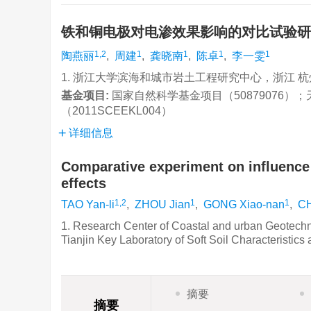
铁和铜电极对电渗效果影响的对比试验
1,2
1
1
1
1
陶燕丽
,
周建
,
龚晓南
,
陈卓
,
李一雯
1. 浙江大学滨海和城市岩土工程研究中心，浙江 杭州 3
基金项目:
国家自然科学基金项目（50879076
（2011SCEEKL004）
详细信息
Comparative experiment on influence
effects
1,2
1
1
TAO Yan-li
,
ZHOU Jian
,
GONG Xiao-nan
,
C
1. Research Center of Coastal and urban Geotechn
Tianjin Key Laboratory of Soft Soil Characteristic
摘要
摘要