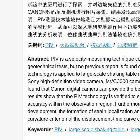
试验中的应用进行了探索，并对边坡失稳的判别准则
CANON数码单反相机进行图片采集。结果发现高
明：PIV测量技术能较好地测定大型振动台模型试
的完整过程，从而可以深入地研究地震作用下边坡
曲线的分析表明，位移曲线曲率判别法能较准确判
关键词:
PIV
/
大型振动台
/
模型试验
/
边坡稳定
Abstract:
PIV is a velocity-measuring technique co
geotechnical tests, but no previous report is found 
technology is applied to large-scale shaking table mo
Sony high-definition video camera, MVC3000 camer
found that Canon digital camera can provide the be
results show that the PIV technology is verified to 
accuracy within the observation region. Furthermor
development, the formation of strain localization 
curvature criterion of the displacement-time curve c
Keywords:
PIV
/
large-scale shaking table
/
larg