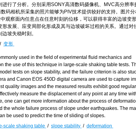
进行了分析。分别采用SONY高清数码摄像机、MVC高分辨率
清数码相机所采集的照片能够为PIV技术提供较好的支持。图片
验中观察面内任意点在任意时刻的位移，可以获得丰富的边坡变
变形发展、应变局部化形成及其与边坡破坏过程的关系。通过对
别边坡失稳时刻。
/
变形
mmonly used in the field of experimental fluid mechanics and
on the use of this technique in large-scale shaking table tests. 
del tests on slope stability, and the failure criterion is also stu
a and Canon EOS 450D digital camera are used to capture imag
st quality images and the measured results exhibit good regular
effectively measure the displacement of any point at any time wit
e, one can get more information about the process of deformati
and the whole failure process of slope under earthquakes. The 
an be used to predict the time of sliding of slopes.
e-scale shaking table
/
slope stability
/
deformation