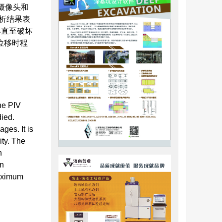
摄像头和
分析结果表
形直至破坏
位移时程
The PIV
died.
es. It is
ity. The
h
on
maximum