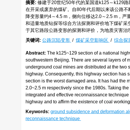
摘要:
修建于20世纪50年代的某国道k125～k1
在开采或废弃的煤矿。自80年代后期以来该公路不断
降变形量约4～4.5 m，侧向位移达2.0～2.5
和适量地质钻探等综合方法探测和评价地下煤矿采
于其它路段公路变形的探测和评价，为地质灾害治
关键词:
公路沉陷变形
/
煤矿采空影响区
/
综合探
Abstract:
The k125~129 section of a national highw
southwestern Beijing. There are several layers of
underground coal mines are distributed at the two 
highway. Consequently, this highway section has
section is the worst damaged area. It has had th
2.0~2.5 m respectively since the 1980s. Taking t
integrated and effective reconnaissance technique
highway and to affirm the existence of coal worki
Keywords:
ground subsidence and deformation a
reconnaissance technique