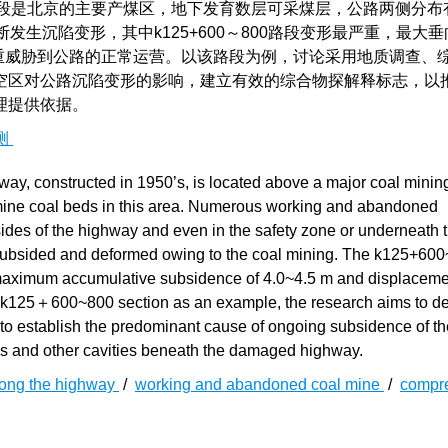
29路段是北京的主要产煤区，地下发育数层可采煤层，公路两侧分
发生沉陷变形，其中k125+600～800路段变形最严重，最大
 m，严重威胁到公路的正常运营。以该路段为例，讨论采用地质调查、
空区对公路沉陷变形的影响，建立有效的综合物探解释标志，以
理提供依据。
测
ay, constructed in 1950’s, is located above a major coal mining
 mine coal beds in this area. Numerous working and abandoned
sides of the highway and even in the safety zone or underneath 
 subsided and deformed owing to the coal mining. The k125+60
e maximum accumulative subsidence of 4.0~4.5 m and displaceme
he k125＋600~800 section as an example, the research aims to d
 to establish the predominant cause of ongoing subsidence of th
ngs and other cavities beneath the damaged highway.
long the highway
/
working and abandoned coal mine
/
compr