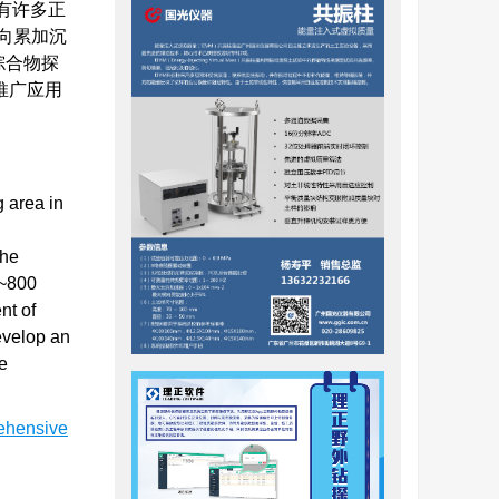
布有许多正
垂向累加沉
综合物探
推广应用
 area in
the
0~800
nt of
evelop an
e
ehensive