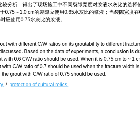
比较分析，得出了现场施工中不同裂隙宽度对浆液水灰比的选择
.75～1.0 cm的裂隙应使用0.65水灰比的浆液；当裂隙宽度在0.
m时应使用0.75水灰比的浆液。
t with different C/W ratios on its groutability to different fractur
 discussed. Based on the data of experiments, a conclusion is d
ut with 0.6 C/W ratio should be used. When it is 0.75 cm to ~ 1 c
t with C/W ratio of 0.7 should be used when the fracture width i
 the grout with C/W ratio of 0.75 should be used.
ity
/
protection of cultural relics