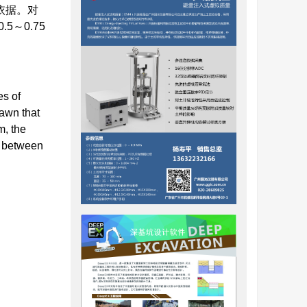
依据。对
5～0.75
es of
rawn that
m, the
s between