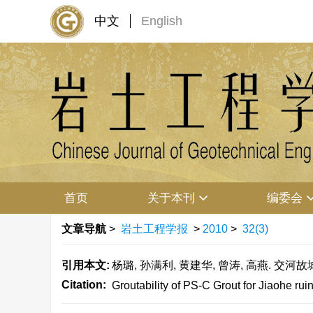
中文
English
首页
关于本刊
编委会
文章导航
>
岩土工程学报
>
2010
>
32(3)
引用本文:
杨璐, 孙满利, 黄建华, 曾涛, 高燕. 交河故
Citation:
Groutability of PS-C Grout for Jiaohe ruin