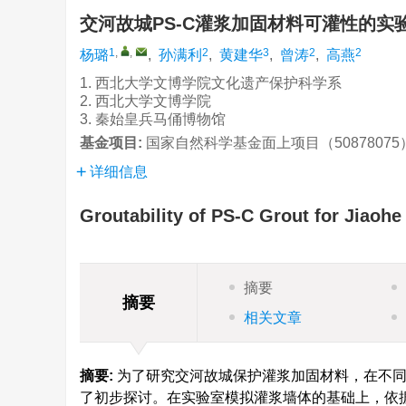
交河故城PS-C灌浆加固材料可灌性的
1
,
,
2
3
2
2
杨璐
,
孙满利
,
黄建华
,
曾涛
,
高燕
1. 西北大学文博学院文化遗产保护科学系
2. 西北大学文博学院
3. 秦始皇兵马俑博物馆
基金项目:
国家自然科学基金面上项目（50878075
详细信息
Groutability of PS-C Grout for Jiaohe
摘要
摘要
相关文章
摘要:
为了研究交河故城保护灌浆加固材料，在不同
了初步探讨。在实验室模拟灌浆墙体的基础上，依据