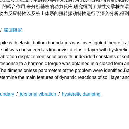
的耦合作用,来分析基桩的动力反应,研究得到了弹性支承桩在
动力反应特性以及桩土体系的扭转振动特性进行了深入分析,得
/
滞回阻尼
pile with elastic bottom boundaries was investigated theoretical
soil was considered as linear visco-elastic layer with hysteretic
 vibration displacement solution with undecided constants of soil
 response to a harmonic torque was obtained in a closed form a
op.The dimensionless parameters of the problem were identified.
termine the main features of dynamic reactions of soil layer and
boundary
/
torsional vibration
/
hysteretic damping