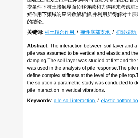
变条件下桩土接触界面位移连续和力连续来考虑桩土
矩作用下频域响应函数解析解,并利用所得解对土层
的结论。
关键词:
桩土耦合作用
/
弹性底部支承
/
扭转振动
Abstract:
The interaction between soil layer and a 
pile was assumed to be vertical and elastic,and the 
damping.The soil layer was studied at first and the
was used in the analysis of pile response.The pile
define complex stiffness at the level of the pile t
the solution,a parametric study was conducted to de
pile interaction in vertical vibrations.
Keywords:
pile-soil interaction
/
elastic bottom 