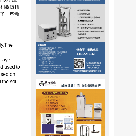
谐和激振扭
到了一些新
ly.The
 layer
nd used to
Based on
 the soil-