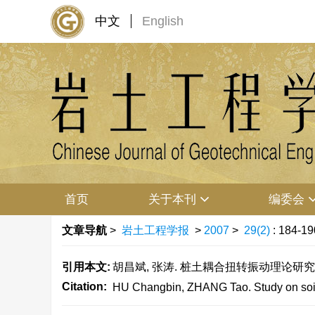
中文
English
首页
关于本刊
编委会
文章导航
>
岩土工程学报
>
2007
>
29(2)
: 184-19
引用本文:
胡昌斌, 张涛. 桩土耦合扭转振动理论研究与特性分析
Citation:
HU Changbin, ZHANG Tao. Study on soil-pi