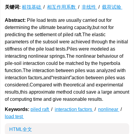
关键词:
桩筏基础
/
相互作用系数
/
非线性
/
载荷试验
Abstract:
Pile load tests are usually carried out for
determining the ultimate bearing capacity,but not for
predicting the settlement of piled raft.The elastic
parameters of the subsoil were achieved through the initial
stiffness of the pile load tests.Piles were modeled as
interacting nonlinear springs.The nonlinear behaviour of
pile-soil interaction could be matched by the hyperbola
function.The interaction between piles was analyzed with
interaction factors,and“restraint”action between piles was
considered.Compared with theoretical and experimental
results,this approximate method could save a large amount
of computing time and give reasonable results.
Keywords:
piled raft
/
interaction factors
/
nonlinear
/
load test
HTML全文