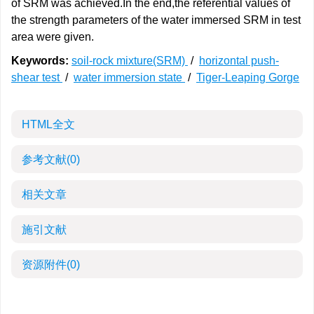
of SRM was achieved.In the end,the referential values of
the strength parameters of the water immersed SRM in test
area were given.
Keywords:
soil-rock mixture(SRM)
/
horizontal push-
shear test
/
water immersion state
/
Tiger-Leaping Gorge
HTML全文
参考文献
(0)
相关文章
施引文献
资源附件
(0)