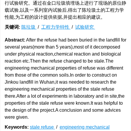
行试验研究。通过在金口垃圾填埋场上进行了现场的原位静
载试验,以及一系列室内试验后,得出了陈垃圾土的工程力学
性能,为工程的设计提供依据,并提出相应的建议。
关键词:
陈垃圾
/
工程力学特性
/
试验研究
Abstract:
After the refuse had been buried in the landfill for
several years(more than 5 years),most of it decomposed
under physical reaction,chemical reaction and biological
reaction etc.Then the refuse changed to be stale.The
engineering mechanical properties of refuse was different
from those of the common soils.In order to construct on
Jinkou landfill in Wuhan,it was needed to research the
engineering mechanical properties of the stale refuse
there.After a lot of experiments in laboratory and in site,the
properties of the stale refuse were known.It was helpful to
the design of the project.A conclusion and some advices
were given.
Keywords:
stale refuse
/
engineering mechanical