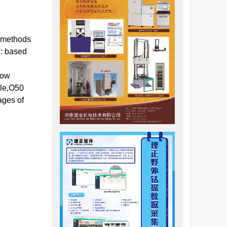
o methods
d: based
low
ile,O50
ages of