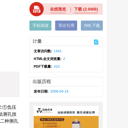
在线预览
下载
(2.6MB)
手机阅读
导出引用
XML下载
计量
文章访问数:
1441
HTML全文浏览量:
2
PDF下载量:
310
出版历程
发布日期:
2006-04-14
:①负压
法测孔技
这二种测孔