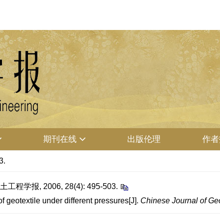
期刊在线
出版伦理
作者
3.
报, 2006, 28(4): 495-503.
geotextile under different pressures[J].
Chinese Journal of Ge