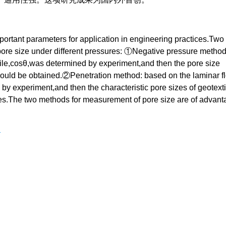
mportant parameters for application in engineering practices.Tw
pore size under different pressures: ①Negative pressure metho
xtile,cosθ,was determined by experiment,and then the pore size
es could be obtained.②Penetration method: based on the laminar f
d by experiment,and then the characteristic pore sizes of geotext
es.The two methods for measurement of pore size are of advant
t