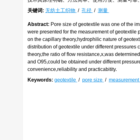
关键词:
无纺土工织物
/
孔径
/
测量
Abstract:
Pore size of geotextile was one of the i
were presented for the measurement of geotextile 
on the capillary theory,hydrophilic nature of geote
distribution of geotextile under different pressur
theory,the ratio of flow resistance,x,was determine
and O95,could be obtained under different pressur
convenience,reliability and practicabitity.
Keywords:
geotextile
/
pore size
/
measuremen