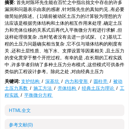
摘要:
首先对陈环先生能在百忙之中指出拙文中存在的许多
漏洞和问题表示由衷的感谢 ,针对陈先生的真知灼见 ,有必要
做简短的陈述。( 1)墙前被动区土压力的计算较为理想的方
法应该是根据壳体结构和土体的相互作用来处理 ,确定土压
力和壳体位移的关系式后再代入平衡微分方程进行求解 ,但
这样处理很复杂 ,当时笔者没有去进一步试探。 ( 2 )基坑工
程的土压力问题确实相当复杂 ,它不仅与墙体结构的刚度有
关 ,还和土层性质、地下水、支撑设置等因素相关 ,且土压力
的变化贯穿于整个开挖过程。有幸的是 ,在长期的工程实践
中 ,许多学者归纳了多种土压力分布模式 ,这些模式可供条件
类似的工程设计参考。除此之处 ,对由经典土压力
关键词:
支护结构
/
深基坑
/
内力和变形
/
圆柱壳
/
被动
土压力系数
/
施工方法
/
壳体结构
/
经典土压力理论
/
工
程实践
/
平衡微分方程
HTML全文
参考文献
(0)