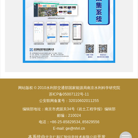
网站版权 © 2010水利部交通部国家能源局南京水利科学研究院
苏ICP备05007122号-11
公安联网备案号：32010602011255
编辑部地址：南京市虎踞关34号《岩土工程学报》编辑部
邮编：210024
电话：+86-25-85829534, 85829556
E-mail:
ge@nhri.cn
本系统由
开发
北京仁和汇智信息技术有限公司