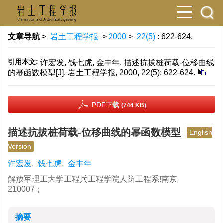
文章导航
>
岩土工程学报
>
2000
>
22(5)
: 622-624.
引用本文:
许宏发, 钱七虎, 金丰年. 描述抗拔桩荷载-位移曲线
的幂函数模型[J]. 岩土工程学报, 2000, 22(5): 622-624.
PDF下载
(744 KB)
描述抗拔桩荷载-位移曲线的幂函数模型
English
Version
许宏发
,
钱七虎
,
金丰年
解放军理工大学工程兵工程学院人防工程系!南京
210007；
摘要