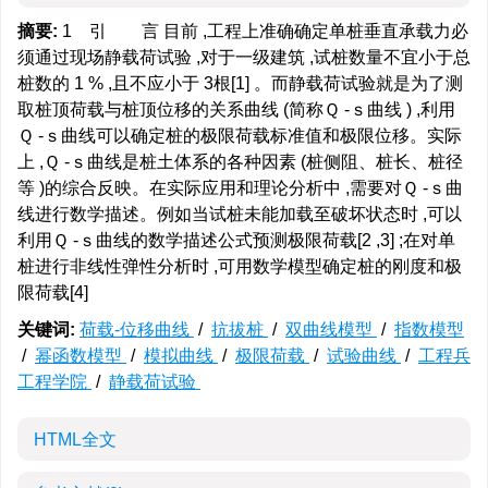
摘要:
1 引 言 目前 ,工程上准确确定单桩垂直承载力必
须通过现场静载荷试验 ,对于一级建筑 ,试桩数量不宜小于总
桩数的 1 % ,且不应小于 3根[1] 。而静载荷试验就是为了测
取桩顶荷载与桩顶位移的关系曲线 (简称Ｑ -ｓ曲线 ) ,利用
Ｑ -ｓ曲线可以确定桩的极限荷载标准值和极限位移。实际
上 ,Ｑ -ｓ曲线是桩土体系的各种因素 (桩侧阻、桩长、桩径
等 )的综合反映。在实际应用和理论分析中 ,需要对Ｑ -ｓ曲
线进行数学描述。例如当试桩未能加载至破坏状态时 ,可以
利用Ｑ -ｓ曲线的数学描述公式预测极限荷载[2 ,3] ;在对单
桩进行非线性弹性分析时 ,可用数学模型确定桩的刚度和极
限荷载[4]
关键词:
荷载-位移曲线
/
抗拔桩
/
双曲线模型
/
指数模型
/
幂函数模型
/
模拟曲线
/
极限荷载
/
试验曲线
/
工程兵
工程学院
/
静载荷试验
HTML全文