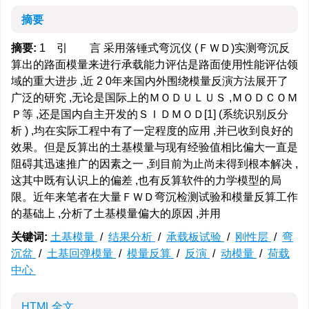
摘要
摘要:
1 引 言 采用落锤式弯沉仪 (ＦＷＤ)实测弯沉反
算出的路面模量来进行承载能力评估是路面使用性能评估领
域的重大进步 ,近 2 0年来国内外围绕模量反演方法展开了
广泛的研究 ,无论是国际上的ＭＯＤＵＬＵＳ ,ＭＯＤＣＯＭ
Ｐ等 ,还是国内自主开发的ＳＩＤＭＯＤ[1] (系统识别反分
析 ) ,均在实际工程中有了一定程度的应用 ,并已收到良好的
效果。但是反算出的土基模量与现有经验值相比偏大一直是
阻碍其迅速推广的因素之一 ,到目前为止尚未得到根本解决 ,
这其中既有认识上的偏差 ,也有反算软件的力学模型的局
限。近年来笔者在大量ＦＷＤ弯沉检测试验和模量反算工作
的基础上 ,分析了土基模量偏大的原因 ,并用
关键词:
土基模量
/
结果分析
/
承载板试验
/
刚性层
/
弯
沉盆
/
土基回弹模量
/
模量反算
/
反演
/
动模量
/
荷载
中心
HTML全文