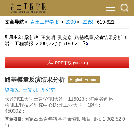
文章导航
>
岩土工程学报
>
2000
>
22(5)
: 619-621.
引用本文:
梁新政, 王复明, 孔宪京. 路基模量反演结果分析[J].
岩土工程学报, 2000, 22(5): 619-621.
PDF下载
(902 KB)
路基模量反演结果分析
English Version
梁新政
,
王复明
,
孔宪京
大连理工大学土建学院!大连；116023；河南省道路
检测工程技术研究中心!郑州工业大学；郑州；
450002；
国家杰出青年科学基金资助项目! (No.1 962 52 0
基金项目:
5)