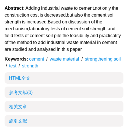
Abstract:
Adding industrial waste to cement,not only the
construction cost is decreased,but also the cement soil
strength is increased.Based on discussion of the
mechanism,laboratory tests of cement soil strength and
field tests of cement soil pile,the feasibility and practicality
of the method to add industrial waste material in cement
are studied and analysed in this paper.
Keywords:
cement
/
waste material
/
strengthening soil
/
test
/
strength
HTML全文
参考文献
(0)
相关文章
施引文献