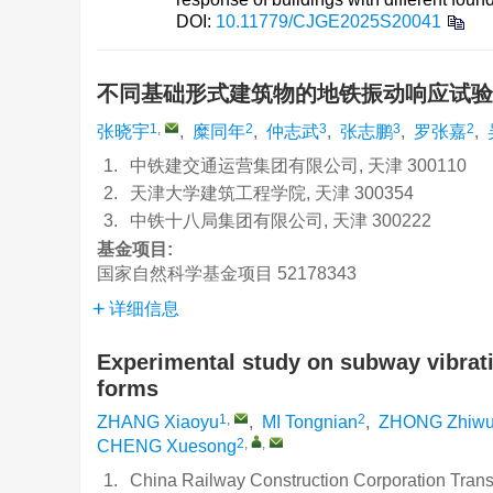
DOI:
10.11779/CJGE2025S20041
不同基础形式建筑物的地铁振动响应试
1
,
2
3
3
2
张晓宇
,
糜同年
,
仲志武
,
张志鹏
,
罗张嘉
,
1.
中铁建交通运营集团有限公司, 天津 300110
2.
天津大学建筑工程学院, 天津 300354
3.
中铁十八局集团有限公司, 天津 300222
基金项目:
国家自然科学基金项目
52178343
详细信息
Experimental study on subway vibrati
forms
1
,
2
ZHANG Xiaoyu
,
MI Tongnian
,
ZHONG Zhiw
2
,
,
CHENG Xuesong
1.
China Railway Construction Corporation Transp