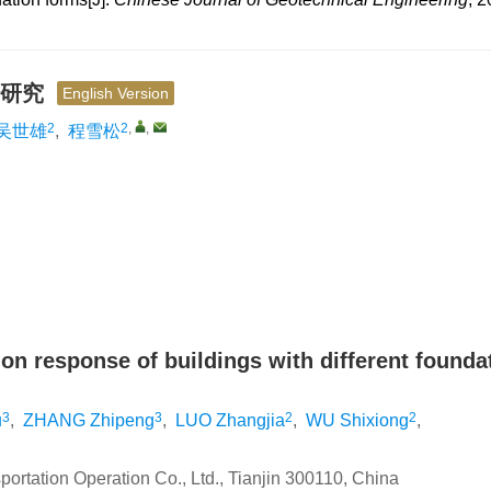
验研究
English Version
2
2
,
,
吴世雄
,
程雪松
on response of buildings with different founda
3
3
2
2
u
,
ZHANG Zhipeng
,
LUO Zhangjia
,
WU Shixiong
,
ortation Operation Co., Ltd., Tianjin 300110, China