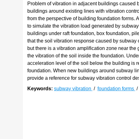
Problem of vibration in adjacent buildings caused
buildings around existing lines with vibration contr
from the perspective of building foundation forms. 
to simulate the vibration load generated by subway 
buildings under raft foundation, box foundation, pi
that the soil vibration response caused by subway 
but there is a vibration amplification zone near th
the vibration of the soil inside the foundation. Und
acceleration level of the soil below the building i
foundation. When new buildings around subway lines
provide a reference for subway vibration control de
Keywords:
subway vibration
/
foundation forms
0. 引言
地铁作为重要的城市轨道交通形式，在方便人
产生的振动问题，国内外学者进行了深入的探索与
这5个方面系统回顾了工程实践和研究成果，针对