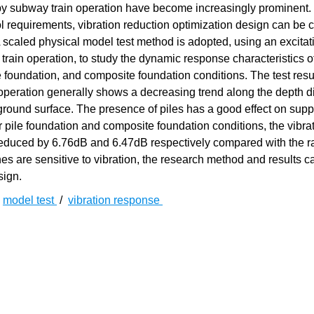
 by subway train operation have become increasingly prominent.
ol requirements, vibration reduction optimization design can be c
A scaled physical model test method is adopted, using an excitat
train operation, to study the dynamic response characteristics o
le foundation, and composite foundation conditions. The test res
operation generally shows a decreasing trend along the depth di
e ground surface. The presence of piles has a good effect on sup
er pile foundation and composite foundation conditions, the vibra
s reduced by 6.76dB and 6.47dB respectively compared with the ra
 are sensitive to vibration, the research method and results c
sign.
/
model test
/
vibration response
类出行的同时，也带来了一些困扰，例如振动问题。针对地铁列
[
1
]
研究。邹超等
从振源特点、控制标准、传播规律、预测方法及
[
2
-
3
]
[
4
-
5
]
振动控制方法措施，诸多学者在隔震屏障
及基础形式优化