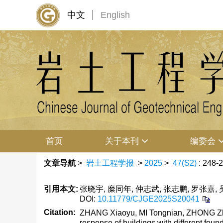
中文
English
首页
关于本刊
编委会
文章导航
>
岩土工程学报
>
2025
>
47(S2)
: 248-
引用本文:
张晓宇, 糜同年, 仲志武, 张志鹏, 罗张嘉, 
DOI:
10.11779/CJGE2025S20041
Citation:
ZHANG Xiaoyu, MI Tongnian, ZHONG Zh
response of buildings with different foun