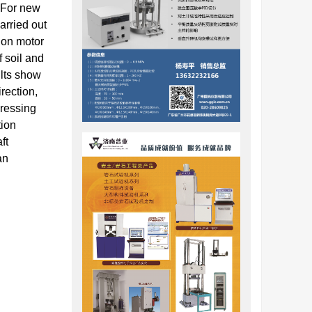
 For new
arried out
ion motor
f soil and
ults show
rection,
pressing
tion
ft
an
车运行时
减振措施
等方面开展