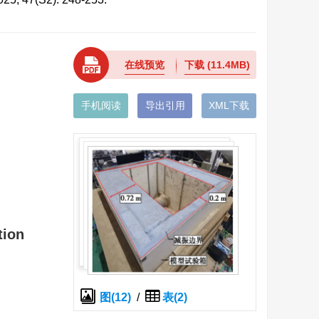
在线预览
下载
(11.4MB)
手机阅读
导出引用
XML下载
tion
图(12)
/
表(2)