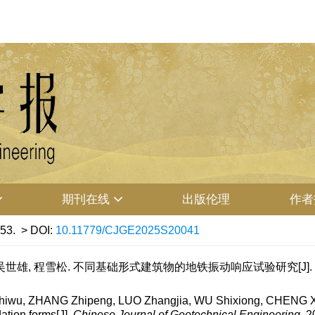
期刊在线
出版伦理
作者
253.
> DOI:
10.11779/CJGE2025S20041
吴世雄, 程雪松. 不同基础形式建筑物的地铁振动响应试验研究[J]. 岩土工程学报
iwu, ZHANG Zhipeng, LUO Zhangjia, WU Shixiong, CHENG Xue
dation forms[J].
Chinese Journal of Geotechnical Engineering
, 