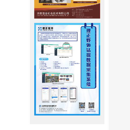
，但该方
针对不同
、箱型基
的影响，进
似。但隧
求。根据
比