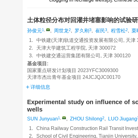
土体粒径分布对回灌井堵塞影响的试验
1
,
2
3
3
2
孙俊元
,
周世龙
,
罗久刚
,
崔民
,
程雪松
,
栗
1.
中铁建(天津)轨道交通投资发展有限公司, 天津 30
2.
天津大学建筑工程学院, 天津 300072
3.
中铁建交通运营集团有限公司, 天津 300120
基金项目:
国家重点研发计划项目
2023YFC3009300
天津市杰出青年基金项目
24JCJQJC00170
详细信息
Experimental study on influence of soi
wells
1
,
2
SUN Junyuan
,
ZHOU Shilong
,
LUO Jiugang
1.
China Railway Construction Rail Transit Inves
2.
School of Civil Engineering, Tianjin University