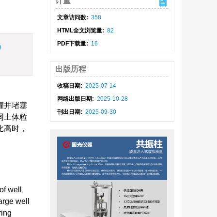
计量
文章访问数:
358
HTML全文浏览量:
82
PDF下载量:
16
)
出版历程
收稿日期:
2025-07-14
网络出版日期:
2025-10-28
灌井堵塞
刊出日期:
2025-09-30
同土体粒
比高时，
。
of well
arge well
ring