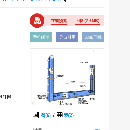
在线预览
下载
(7.6MB)
手机阅读
导出引用
XML下载
harge
图(6)
/
表(2)