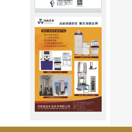
Zheng等
室测试报告
压缩”模
避免的。
增大与减小
针对其引
真实模拟
的土体进
层模拟区
长度为