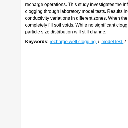
recharge operations. This study investigates the in
clogging through laboratory model tests. Results in
conductivity variations in different zones. When the p
completely fill soil voids. While no significant clog
particle size distribution will still change.
Keywords:
recharge well clogging
/
model test
/
0. 引言
地下水回灌技术常常应用于基坑内外存在水力
灌井中水位的下降速率会有明显下降，即为回灌堵
回灌井堵塞的主要原因是回灌水中的杂质影响
可以分为两种：一种是悬浮颗粒大于筛网或土层的
[
1
-
3
]
中，逐渐降低了渗透性
。化学堵塞在所有堵塞类
物膜会改变多孔介质中水的流速，这可能会影响多
量、有机碳、氮、磷等营养物质的浓度以及地下环
质中的积聚、细菌胞外聚合物的沉积及生物活动产