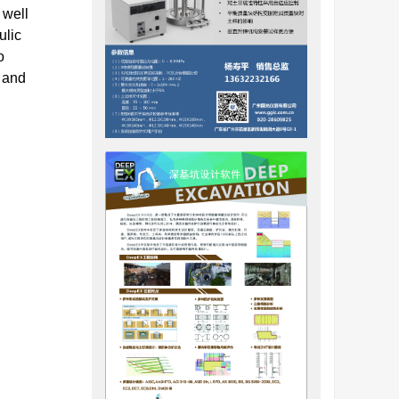
 well
ulic
o
, and
运行，回
塞的机制
在土层
例如，生
藻类的含
在多孔介