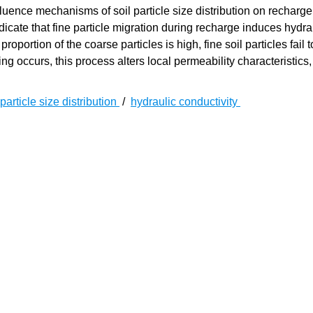
fluence mechanisms of soil particle size distribution on recharge
dicate that fine particle migration during recharge induces hydra
roportion of the coarse particles is high, fine soil particles fail t
ging occurs, this process alters local permeability characteristics
particle size distribution
/
hydraulic conductivity
联通基坑工程中，回灌井的运行时间通常为数月，长时间的回灌
塞现象。回灌井堵塞后，会严重影响回灌效率。
，回灌井的堵塞可分为物理堵塞、化学堵塞和生物堵塞。物理堵
孔径，堵塞了孔道；另一种是悬浮颗粒在重力或渗透作用下沉积
[
4
]
[
4
]
型中占比约10%
，生物堵塞在所有堵塞类型中占比约15%
。
[
5
]
孔介质中颗粒的传输
。生物堵塞的机制则受到回灌水中细菌和
[
6
]
境的温度、pH和氧化还原电位等条件的影响
，其机制包括细菌
[
7
]
生的气体滞留
。