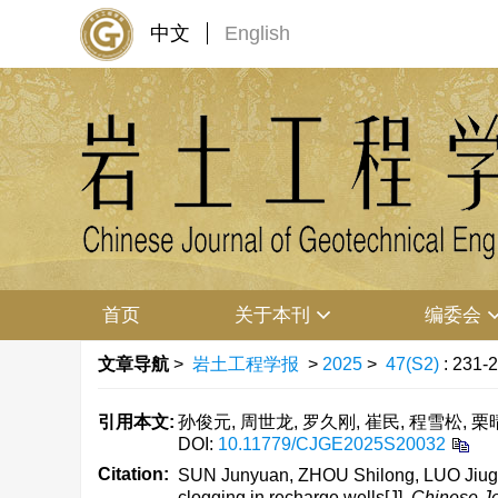
中文
English
首页
关于本刊
编委会
文章导航
>
岩土工程学报
>
2025
>
47(S2)
: 231-
引用本文:
孙俊元, 周世龙, 罗久刚, 崔民, 程雪松, 栗晴
DOI:
10.11779/CJGE2025S20032
Citation:
SUN Junyuan, ZHOU Shilong, LUO Jiugang
clogging in recharge wells[J].
Chinese Jo