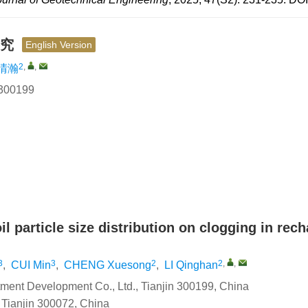
研究
English Version
2
,
,
晴瀚
0199
l particle size distribution on clogging in rec
3
3
2
2
,
,
,
CUI Min
,
CHENG Xuesong
,
LI Qinghan
tment Development Co., Ltd., Tianjin 300199, China
, Tianjin 300072, China