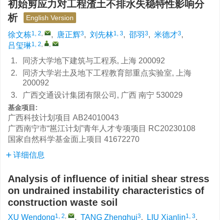
初始剪应力对工程渣土不排水失稳特性影响分
析
English Version
1, 2
,
3
1, 3
3
3
徐文栋
,
唐正辉
,
刘先林
,
邵羽
,
米德才
,
1, 2
,
,
吕玺琳
1.
同济大学地下建筑与工程系, 上海 200092
2.
同济大学岩土及地下工程教育部重点实验室, 上海
200092
3.
广西交通设计集团有限公司, 广西 南宁 530029
基金项目:
广西科技计划项目
AB24010043
广西南宁市“邕江计划”青年人才专项项目
RC20230108
国家自然科学基金面上项目
41672270
详细信息
Analysis of influence of initial shear stress
on undrained instability characteristics of
construction waste soil
1, 2
,
3
1, 3
XU Wendong
,
TANG Zhenghui
,
LIU Xianlin
,