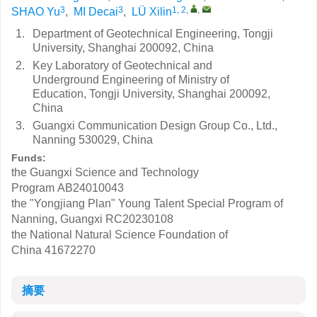
3
3
1, 2
,
,
SHAO Yu
,
MI Decai
,
LÜ Xilin
1.
Department of Geotechnical Engineering, Tongji
University, Shanghai 200092, China
2.
Key Laboratory of Geotechnical and
Underground Engineering of Ministry of
Education, Tongji University, Shanghai 200092,
China
3.
Guangxi Communication Design Group Co., Ltd.,
Nanning 530029, China
Funds:
the Guangxi Science and Technology
Program
AB24010043
the "Yongjiang Plan" Young Talent Special Program of
Nanning, Guangxi
RC20230108
the National Natural Science Foundation of
China
41672270
摘要