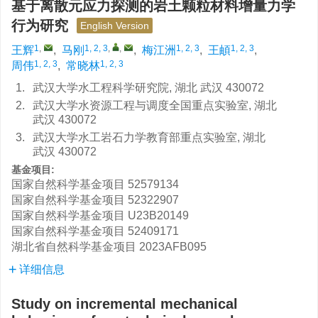
基于离散元应力探测的岩土颗粒材料增量力学
行为研究
English Version
1
,
1, 2, 3
,
,
1, 2, 3
1, 2, 3
王辉
,
马刚
,
梅江洲
,
王頔
,
1, 2, 3
1, 2, 3
周伟
,
常晓林
1.
武汉大学水工程科学研究院, 湖北 武汉 430072
2.
武汉大学水资源工程与调度全国重点实验室, 湖北
武汉 430072
3.
武汉大学水工岩石力学教育部重点实验室, 湖北
武汉 430072
基金项目:
国家自然科学基金项目
52579134
国家自然科学基金项目
52322907
国家自然科学基金项目
U23B20149
国家自然科学基金项目
52409171
湖北省自然科学基金项目
2023AFB095
详细信息
Study on incremental mechanical