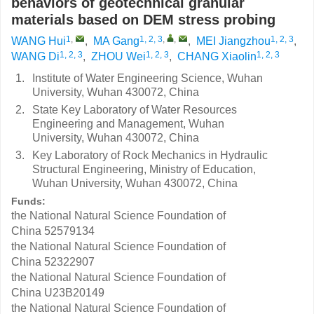
behaviors of geotechnical granular
materials based on DEM stress probing
1
,
1, 2, 3
,
,
1, 2, 3
WANG Hui
,
MA Gang
,
MEI Jiangzhou
,
1, 2, 3
1, 2, 3
1, 2, 3
WANG Di
,
ZHOU Wei
,
CHANG Xiaolin
1.
Institute of Water Engineering Science, Wuhan
University, Wuhan 430072, China
2.
State Key Laboratory of Water Resources
Engineering and Management, Wuhan
University, Wuhan 430072, China
3.
Key Laboratory of Rock Mechanics in Hydraulic
Structural Engineering, Ministry of Education,
Wuhan University, Wuhan 430072, China
Funds:
the National Natural Science Foundation of
China
52579134
the National Natural Science Foundation of
China
52322907
the National Natural Science Foundation of
China
U23B20149
the National Natural Science Foundation of