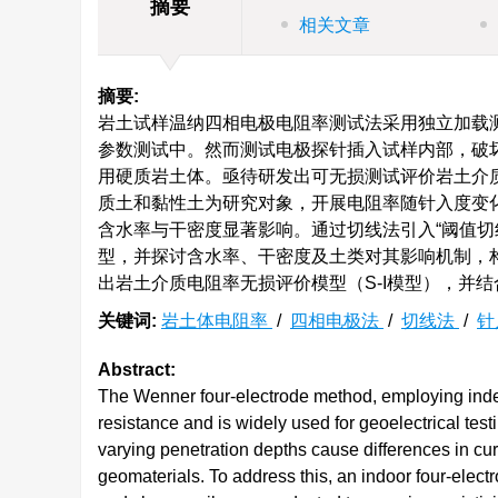
摘要
相关文章
摘要:
岩土试样温纳四相电极电阻率测试法采用独立加载
参数测试中。然而测试电极探针插入试样内部，破
用硬质岩土体。亟待研发出可无损测试评价岩土介
质土和黏性土为研究对象，开展电阻率随针入度变
含水率与干密度显著影响。通过切线法引入“阈值切
型，并探讨含水率、干密度及土类对其影响机制，
出岩土介质电阻率无损评价模型（S-I模型），并
关键词:
岩土体电阻率
/
四相电极法
/
切线法
/
针
Abstract:
The Wenner four-electrode method, employing indep
resistance and is widely used for geoelectrical tes
varying penetration depths cause differences in curren
geomaterials. To address this, an indoor four-elec