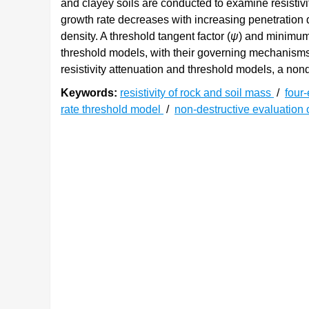
and clayey soils are conducted to examine resistivit
growth rate decreases with increasing penetration 
density. A threshold tangent factor (
ψ
) and minimum 
threshold models, with their governing mechanism
resistivity attenuation and threshold models, a non
Keywords:
resistivity of rock and soil mass
/
four-
rate threshold model
/
non-destructive evaluation o
0. 引言
岩土体电阻率是表征其导电特性的关键指标，
在一定强度电场作用下，其内部单位体积物质结构
及颗粒结构等多因素影响，并可在一定程度上反映
[
2
]
于岩土体特性评价
。因此，开展室内高效、精确
目前，国内外室内直流电法测试以两电极法和
并依欧姆定律换算导电能力，适用于岩石、冻土等
在试样两侧设激发电极供电，内部插测试电极测值
[
5
]
触电阻
，但电极针入会破坏土样完整性，且插入