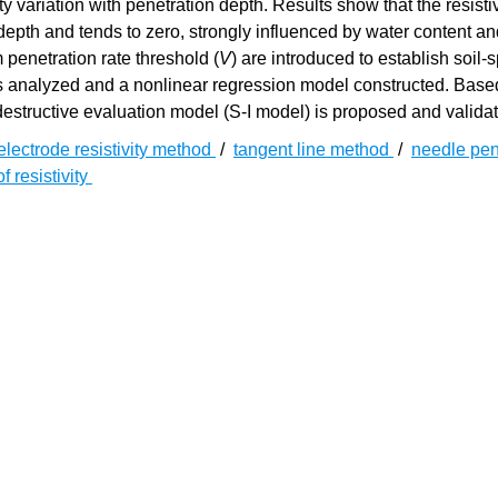
y variation with penetration depth. Results show that the resistiv
depth and tends to zero, strongly influenced by water content an
penetration rate threshold (
V
) are introduced to establish soil-s
s analyzed and a nonlinear regression model constructed. Base
destructive evaluation model (S-I model) is proposed and valida
electrode resistivity method
/
tangent line method
/
needle pen
f resistivity
可有效反映土体的物性特征及内部结构状态，岩土体电阻率是指
[
1
]
电流传导的阻碍程度
。该参数受矿物组成、温度、含水率、孔
土体的物理力学特征与孔隙结构、水分迁移等工程特性，电阻率
的直流电阻率测试对于分析岩土体电学及工程特性具有重要意义
[
3
-
4
]
四电极法为主
。两电极法通过在试样两侧加电压差，直接测电
硬质材料，操作简便但易因电极接触不良和极化效应降低精度。
换算电阻率，适用于黏性土、粉土等软质材料，可解决极化干扰
深度影响测量准确性，故需研发无损精准评价岩土介体电阻率的