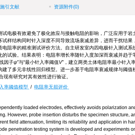
施引文献
资源附件
(0)
测试电极有效避免了极化效应与接触电阻的影响，广泛应用于岩
坏试样结构同时针入深度不同导致流场衰减差异，进而干扰结果
质电阻率的精准测试评价方法。自主研发室内四电极针入测试系
化的试验。结果表明：电阻率增长率随针入度加深而衰减并趋于
线因子
ψ
”与“最小针入率阈值
V
”，建立两类土体电阻率最小针入
构建了多元非线性回归模型。进一步基于电阻率衰减规律与阈值
结合现有研究对其有效性进行验证。
入率阈值模型
/
电阻率无损评价
endently loaded electrodes, effectively avoids polarization an
ting. However, probe insertion disturbs the specimen structure, a
t field attenuation, limiting its reliability and application in ha
trode penetration testing system is developed and experiments 