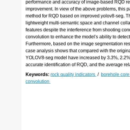
performance and accuracy of image-based RQD recog
improvement. In view of the above problems, this p
method for RQD based on improved yolov8-seg. Th
lightweight multi-semantic space and channel colla
features despite the interference from shooting co
convolution to enhance the model's ability to detect
Furthermore, based on the image segmentation resu
case analysis shows that compared with the origin
YOLOV8-seg model have increased by 3.3%, 2.2%,
accurate identification of RQD, and the average rela
Keywords:
rock quality indicators
/
borehole cor
convolution
0. 引言
坝址区域内断层、不连续面和裂缝等不良地质
[
1
-
2
]
体质量是任何工程安全、合理和高效施工的基础
勘探和灌浆质量综合评价重要指标之一，对评价岩