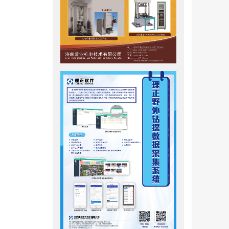
工程中进行
碎和脆弱
序容易受
和长度识
样本限制多
芯托盘灰
大改进空
和分析，
了一种基
检测模型用
岩芯片段分
估，有效
一方面，
的岩芯片
识别模型
的有效岩
传统分割