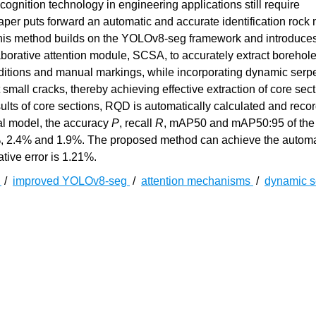
nition technology in engineering applications still require
aper puts forward an automatic and accurate identification rock
is method builds on the YOLOv8-seg framework and introduce
borative attention module, SCSA, to accurately extract borehol
nditions and manual markings, while incorporating dynamic serp
 small cracks, thereby achieving effective extraction of core sect
lts of core sections, RQD is automatically calculated and reco
al model, the accuracy
P
, recall
R
, mAP50 and mAP50:95 of the
 2.4% and 1.9%. The proposed method can achieve the automa
tive error is 1.21%.
e
/
improved YOLOv8-seg
/
attention mechanisms
/
dynamic s
体具有地质条件隐蔽性和信息数据多样性等特征，正确认识和定
[
3
]
。岩石质量指标(rock quality designation，RQD)
常作为水利
[
4
-
5
]
体质量、衡量坝基岩体的渗透性和密实性具有重要意义
。此外