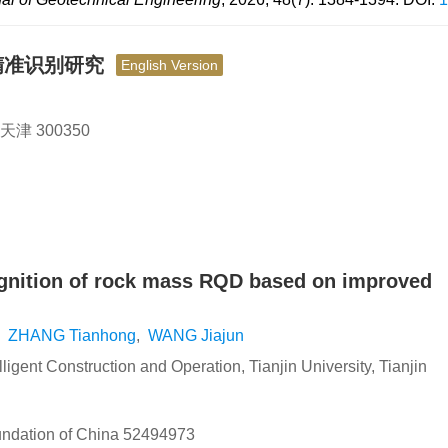
动精准识别研究
English Version
 300350
gnition of rock mass RQD based on improved
,
ZHANG Tianhong
,
WANG Jiajun
ligent Construction and Operation, Tianjin University, Tianjin
undation of China
52494973