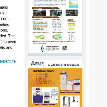
 mass
s a
e core
entine
ions.
rded. The
 improved
tic and
erpentine
量描述岩
工程地质
，RQD也