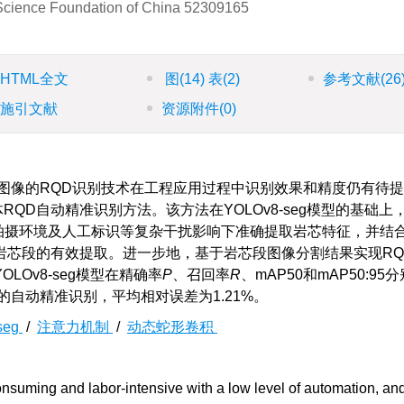
 Science Foundation of China
52309165
HTML全文
图
(14)
表
(2)
参考文献
(26
施引文献
资源附件
(0)
图像的RQD识别技术在工程应用过程中识别效果和精度仍有待
体RQD自动精准识别方法。该方法在YOLOv8-seg模型的基础上
在拍摄环境及人工标识等复杂干扰影响下准确提取岩芯特征，并结
岩芯段的有效提取。进一步地，基于岩芯段图像分割结果实现RQ
Ov8-seg模型在精确率
P
、召回率
R
、mAP50和mAP50:95
RQD的自动精准识别，平均相对误差为1.21%。
seg
/
注意力机制
/
动态蛇形卷积
suming and labor-intensive with a low level of automation, and