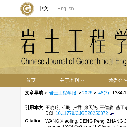
中文
English
首页
关于本刊
编委会
文章导航
>
岩土工程学报
>
2026
>
48(7)
: 1384-1
引用本文:
王晓玲, 邓鹏, 张君, 张天鸿, 王佳俊. 基于改进
DOI:
10.11779/CJGE20250372
Citation:
WANG Xiaoling, DENG Peng, ZHANG Jun,
improved YOLOv8-seg[J].
Chinese Journ