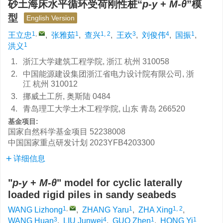
砂土海床水平循环受荷刚性桩“
p-y
+
M-θ
”模
型
English Version
1
,
1
1, 2
3
4
1
王立忠
,
张雅茹
,
查兴
,
王欢
,
刘俊伟
,
国振
,
1
洪义
1.
浙江大学建筑工程学院, 浙江 杭州 310058
2.
中国能源建设集团浙江省电力设计院有限公司, 浙
江 杭州 310012
3.
挪威土工所, 奥斯陆 0484
4.
青岛理工大学土木工程学院, 山东 青岛 266520
基金项目:
国家自然科学基金项目
52238008
中国国家重点研发计划
2023YFB4203300
详细信息
"
p-y
+
M-θ
" model for cyclic laterally
loaded rigid piles in sandy seabeds
1
,
1
1, 2
WANG Lizhong
,
ZHANG Yaru
,
ZHA Xing
,
3
4
1
1
WANG Huan
,
LIU Junwei
,
GUO Zhen
,
HONG Yi